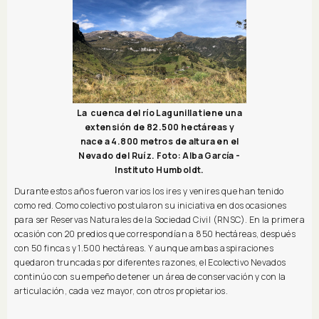
La cuenca del río Lagunilla tiene una
extensión de 82.500 hectáreas y
nace a 4.800 metros de altura en el
Nevado del Ruíz. Foto: Alba García -
Instituto Humboldt.
Durante estos años fueron varios los ires y venires que han tenido
como red. Como colectivo postularon su iniciativa en dos ocasiones
para ser Reservas Naturales de la Sociedad Civil (RNSC). En la primera
ocasión con 20 predios que correspondían a 850 hectáreas, después
con 50 fincas y 1.500 hectáreas. Y aunque ambas aspiraciones
quedaron truncadas por diferentes razones, el Ecolectivo Nevados
continúo con su empeño de tener un área de conservación y con la
articulación, cada vez mayor, con otros propietarios.