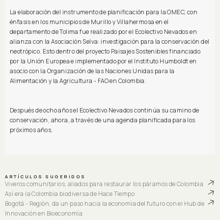
La elaboración del instrumento de planificación para la OMEC, con
énfasis en los municipios de Murillo y Villahermosa en el
departamento de Tolima fue realizado por el Ecolectivo Nevados en
alianza con la Asociación Selva: investigación para la conservación del
neotrópico. Esto dentro del proyecto Paisajes Sostenibles financiado
por la Unión Europea e implementado por el Instituto Humboldt en
asocio con la Organización de las Naciones Unidas para la
Alimentación y la Agricultura - FAO en Colombia.
Después de ocho años el Ecolectivo Nevados continúa su camino de
conservación, ahora, a través de una agenda planificada para los
próximos años.
ARTÍCULOS SUGERIDOS
Viveros comunitarios, aliados para restaurar los páramos de Colombia
Así era la Colombia biodiversa de Hace Tiempo
Bogotá - Región, da un paso hacia la economía del futuro con el Hub de
Innovación en Bioeconomía