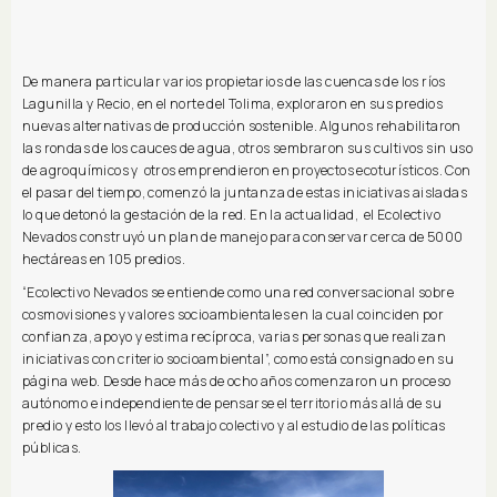
De manera particular varios propietarios de las cuencas de los ríos
Lagunilla y Recio, en el norte del Tolima, exploraron en sus predios
nuevas alternativas de producción sostenible. Algunos rehabilitaron
las rondas de los cauces de agua, otros sembraron sus cultivos sin uso
de agroquímicos y otros emprendieron en proyectos ecoturísticos. Con
el pasar del tiempo, comenzó la juntanza de estas iniciativas aisladas
lo que detonó la gestación de la red. En la actualidad, el Ecolectivo
Nevados construyó un plan de manejo para conservar cerca de 5000
hectáreas en 105 predios.
“Ecolectivo Nevados se entiende como una red conversacional sobre
cosmovisiones y valores socioambientales en la cual coinciden por
confianza, apoyo y estima recíproca, varias personas que realizan
iniciativas con criterio socioambiental”, como está consignado en su
página web. Desde hace más de ocho años comenzaron un proceso
autónomo e independiente de pensarse el territorio más allá de su
predio y esto los llevó al trabajo colectivo y al estudio de las políticas
públicas.