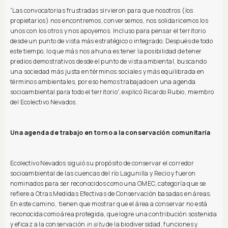
“Las convocatorias frustradas sirvieron para que nosotros (los
propietarios) nos encontremos, conversemos, nos solidaricemos los
unos con los otros y nos apoyemos. Incluso para pensar el territorio
desde un punto de vista más estratégico o integrado. Después de todo
este tiempo, lo que más nos ahuna es tener la posibilidad de tener
predios demostrativos desde el punto de vista ambiental, buscando
una sociedad más justa en términos sociales y más equilibrada en
términos ambientales, por eso hemos trabajado en una agenda
socioambiental para todo el territorio”, explicó Ricardo Rubio, miembro
del Ecolectivo Nevados.
Una agenda de trabajo en torno a la conservación comunitaria
Ecolectivo Nevados siguió su propósito de conservar el corredor
socioambiental de las cuencas del río Lagunilla y Recio y fueron
nominados para ser reconocidos como una OMEC, categoría que se
refiere a Otras Medidas Efectivas de Conservación basadas en áreas.
En este camino, tienen que mostrar que el área a conservar no está
reconocida como área protegida, que logre una contribución sostenida
y eficaz a la conservación
in situ
de la biodiversidad, funciones y