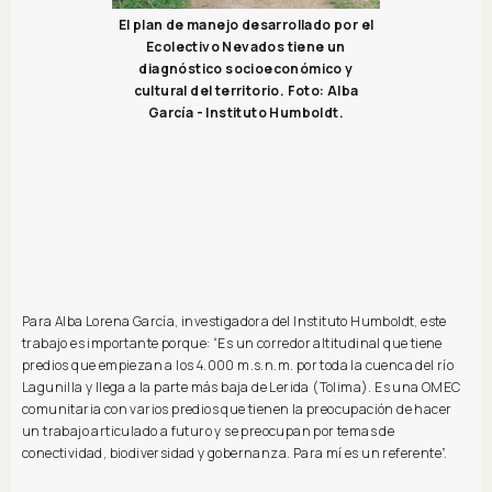
El plan de manejo desarrollado por el
Ecolectivo Nevados tiene un
diagnóstico socioeconómico y
cultural del territorio. Foto: Alba
García - Instituto Humboldt.
Para Alba Lorena García, investigadora del Instituto Humboldt, este
trabajo es importante porque: “Es un corredor altitudinal que tiene
predios que empiezan a los 4.000 m.s.n.m. por toda la cuenca del río
Lagunilla y llega a la parte más baja de Lerida (Tolima). Es una OMEC
comunitaria con varios predios que tienen la preocupación de hacer
un trabajo articulado a futuro y se preocupan por temas de
conectividad, biodiversidad y gobernanza. Para mí es un referente”.