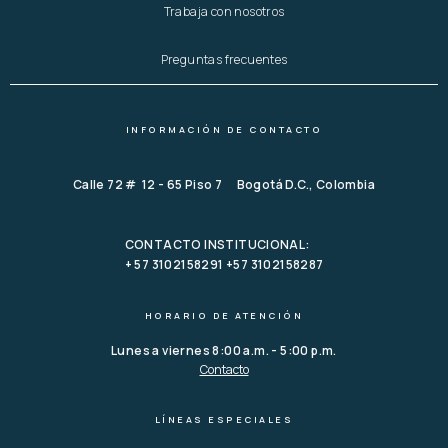
Trabaja con nosotros
Preguntas frecuentes
INFORMACIÓN DE CONTACTO
Calle 72 # 12 - 65 Piso 7 Bogotá D.C., Colombia
CONTACTO INSTITUCIONAL:
+ 57 3102158291 +57 3102158287
HORARIO DE ATENCIÓN
Lunes a viernes 8:00 a.m. - 5:00 p.m.
Contacto
LÍNEAS ESPECIALES