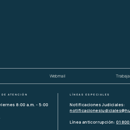
Webmail
Trabaja
 DE ATENCIÓN
LÍNEAS ESPECIALES
viernes 8:00 a.m. - 5:00 
Notificaciones Judiciales:
notificacionesjudiciales@h
o
Línea anticorrupción: 
01 800