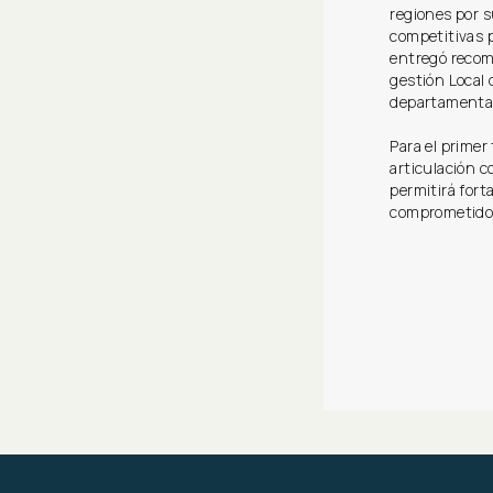
regiones por s
competitivas p
entregó recom
gestión Local 
departamenta
Para el primer
articulación c
permitirá fort
comprometidos 