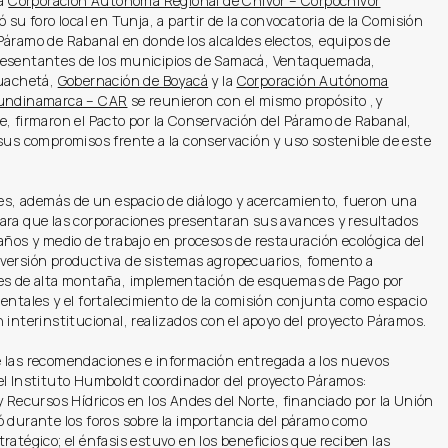
la
Corporación Autónoma Regional de Chivor – Corpochivor
ó su foro local en Tunja, a partir de la convocatoria de la Comisión
Páramo de Rabanal en donde los alcaldes electos, equipos de
esentantes de los municipios de Samacá, Ventaquemada,
Guachetá,
Gobernación de Boyacá
y la
Corporación Autónoma
Cundinamarca – CAR
se reunieron con el mismo propósito ,y
, firmaron el Pacto por la Conservación del Páramo de Rabanal,
sus compromisos frente a la conservación y uso sostenible de este
les, además de un espacio de diálogo y acercamiento, fueron una
ara que las corporaciones presentaran sus avances y resultados
años y medio de trabajo en procesos de restauración ecológica del
versión productiva de sistemas agropecuarios, fomento a
es de alta montaña, implementación de esquemas de Pago por
entales y el fortalecimiento de la comisión conjunta como espacio
 interinstitucional, realizados con el apoyo del proyecto Páramos.
 las recomendaciones e información entregada a los nuevos
el Instituto Humboldt coordinador del proyecto Páramos:
y Recursos Hídricos en los Andes del Norte, financiado por la Unión
 durante los foros sobre la importancia del páramo como
ratégico; el énfasis estuvo en los beneficios que reciben las