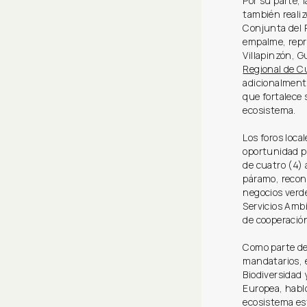
Por su parte, 
también realiz
Conjunta del 
empalme, repr
Villapinzón, 
Regional de 
adicionalmente
que fortalece 
ecosistema.
Los foros loca
oportunidad p
de cuatro (4) 
páramo, recon
negocios verd
Servicios Ambi
de cooperación
Como parte de
mandatarios, 
Biodiversidad 
Europea, habló
ecosistema est