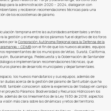
abajo para la administración 2020 – 2024, dialogaron con
mbientales y recibieron recomendaciones técnicas para una
ión de los ecosistemas de páramo.
ticulación temprana entre las autoridades ambientales y entes
ara la gestión y el manejo de los páramos fue el objetivo de los foros
ados por la
Corporación Autónoma Regional para la Defensa de la
caramanga – CDMB
con el fin de que los nuevos alcaldes, equipos
tros representantes de los municipios de Vetas, Suratá, California,
Playón, Bucaramanga, Piedecuesta y la Gobernación de Santander
 diálogos e implementaran recomendaciones técnicas, que
uturos planes de desarrollo municipales y departamentales.
espacio, los nuevos mandatarios y sus equipos, además de
arar dudas acerca de la gestión del páramo de Santurbán que ha
DMB, también conocieron sobre la experiencia del trabajo en campo
 el proyecto Páramos: Biodiversidad y Recursos Hídricos en los
te, además de los lineamientos de la Ley 1930 de 2018; aspectos
a visión más clara sobre las dinámicas y retos del territorio.