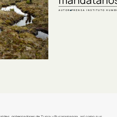
AUTOR
PRENSA INSTITUTO HUMB
caldes, gobernadores de Tunja y Bucaramanga, así como sus