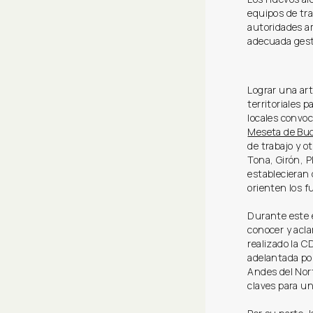
equipos de tr
autoridades a
adecuada gest
Lograr una ar
territoriales p
locales convoc
Meseta de Bu
de trabajo y o
Tona, Girón, 
establecieran
orienten los f
Durante este 
conocer y acl
realizado la C
adelantada por
Andes del Nor
claves para un