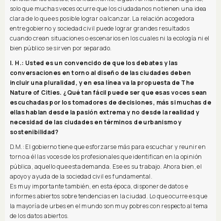
solo que muchas veces ocurre que los ciudadanos no tienen una idea
clara de lo que es posible lograr o alcanzar. La relación acogedora
entre gobierno y sociedad civil puede lograr grandes resultados
cuando crean situaciones o escenarios en los cuales ni la ecología ni el
bien público se sirven por separado.
I. H.: Usted es un convencido de que los debates y las
conversaciones en torno al diseño de las ciudades deben
incluir una pluralidad, y en esa línea va la propuesta de The
Nature of Cities. ¿Qué tan fácil puede ser que esas voces sean
escuchadas por los tomadores de decisiones, más si muchas de
ellas hablan desde la pasión extrema y no desde la realidad y
necesidad de las ciudades en términos de urbanismo y
sostenibilidad?
D.M.: El gobierno tiene que esforzarse más para escuchar y reunir en
torno a él las voces de los profesionales que identifican en la opinión
pública, aquello que esta demanda. Ese es su trabajo. Ahora bien, el
apoyo y ayuda de la sociedad civil es fundamental.
Es muy importante también, en esta época, disponer de datos e
informes abiertos sobre tendencias en la ciudad. Lo que ocurre es que
la mayoría de urbes en el mundo son muy pobres con respecto al tema
de los datos abiertos.