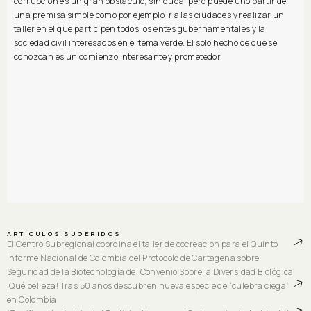
corrupción es un gran obstáculo, sin duda, pero puede uno partir de
una premisa simple como por ejemplo ir a las ciudades y realizar un
taller en el que participen todos los entes gubernamentales y la
sociedad civil interesados en el tema verde. El solo hecho de que se
conozcan es un comienzo interesante y prometedor.
ARTÍCULOS SUGERIDOS
El Centro Subregional coordina el taller de cocreación para el Quinto
Informe Nacional de Colombia del Protocolo de Cartagena sobre
Seguridad de la Biotecnología del Convenio Sobre la Diversidad Biológica
¡Qué belleza! Tras 50 años descubren nueva especie de “culebra ciega”
en Colombia