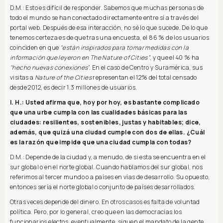
D.M.: Esto es difícil de responder. Sabemos que muchas personas de
todo el mundo se han conectado directamente entre sí a través del
portal web. Después de esa interacción, no sé lo que sucede. De lo que
tenemos certeza es de que tras una encuesta, el 86 % de los usuarios
coinciden en que
"están inspirados para tomar medidas con la
información que leyeron en The Nature of Cities”
, y que el 40 % ha
"hecho nuevas conexiones
”. En el caso de Centro y Suramérica, sus
visitas a
Nature of the Cities
representan el 12% del total censado
desde 2012, es decir 1.3 millones de usuarios.
I. H.: Usted afirma que, hoy por hoy, es bastante complicado
que una urbe cumpla con las cualidades básicas para las
ciudades: resilientes, sostenibles, justas y habitables; dice,
además, que quizá una ciudad cumple con dos de ellas. ¿Cuál
es la razón que impide que una ciudad cumpla con todas?
D.M.: Depende de la ciudad y, a menudo, de si esta se encuentra en el
sur global o en el norte global. Cuando hablamos del sur global, nos
referimos al tercer mundo o a países en vías de desarrollo.​ Su opuesto,
entonces sería el norte global o conjunto de países desarrollados.
Otras veces depende del dinero. En otros casos es falta de voluntad
política. Pero, por lo general, creo que en las democracias los
funcionarios electos, eventualmente, siguen el mandato de la gente,