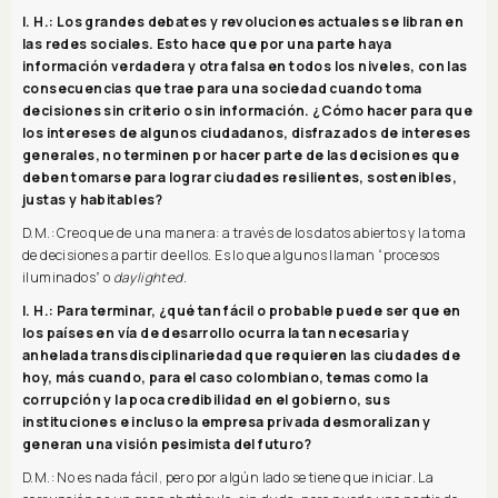
I. H.: Los grandes debates y revoluciones actuales se libran en
las redes sociales. Esto hace que por una parte haya
información verdadera y otra falsa en todos los niveles, con las
consecuencias que trae para una sociedad cuando toma
decisiones sin criterio o sin información. ¿Cómo hacer para que
los intereses de algunos ciudadanos, disfrazados de intereses
generales, no terminen por hacer parte de las decisiones que
deben tomarse para lograr ciudades resilientes, sostenibles,
justas y habitables?
D.M.: Creo que de una manera: a través de los datos abiertos y la toma
de decisiones a partir de ellos. Es lo que algunos llaman “procesos
iluminados” o
daylighted.
I. H.: Para terminar, ¿qué tan fácil o probable puede ser que en
los países en vía de desarrollo ocurra la tan necesaria y
anhelada transdisciplinariedad que requieren las ciudades de
hoy, más cuando, para el caso colombiano, temas como la
corrupción y la poca credibilidad en el gobierno, sus
instituciones e incluso la empresa privada desmoralizan y
generan una visión pesimista del futuro?
D.M.: No es nada fácil, pero por algún lado se tiene que iniciar. La