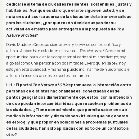
dedicarse al tema de ciudades resilientes, sostenibles, justas y
habitables. Aunque es claro que el arte sigue en usted, y se
nota en su discurso acerca de la discusión de la transversalidad
para las ciudades, ¿por qué razón decide suspender su
actividad en el teatro para entregarse a la propuesta de
The
Nature of Cities
?
David Maddox: Creo que siempre viví y he vivido como científico y
artista. Ambos han estado en mis venas.
The Nature of Cities
es mi
oportunidad para vivir las dos personalidades al mismo tiempo; soy
algo así como una persona con dos mitades. ¿Pero quién sabe?, hoy
estoy en esta dualidad, y mañana puedo inclinarme de nuevo hacia el
arte, en la medida que los proyectos me llamen.
I. H.: El portal
The Nature of Cities
promueve la interacción entre
personas de distintas nacionalidades, conectadas desde
puntos geográficos diametralmente opuestos, con la intención
de que puedan intercambiar ideas que resuelvan problemas de
las ciudades. ¿Tiene conocimiento que permita saber en qué
medida la información y discusiones virtuales que se generan
en el blog, y que proponen soluciones a problemas puntuales
de las ciudades, han sido aplicadas con éxito de un contexto a
otro?