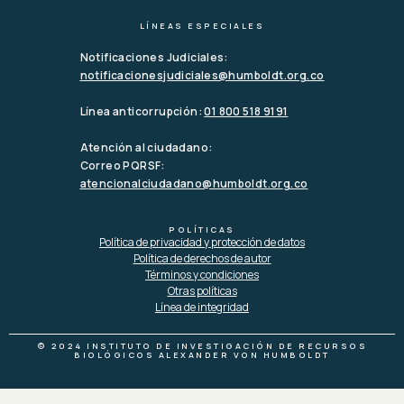
LÍNEAS ESPECIALES
Notificaciones Judiciales:
notificacionesjudiciales@humboldt.org.co
Línea anticorrupción:
01 800 518 9191
Atención al ciudadano:
Correo PQRSF:
atencionalciudadano@humboldt.org.co
POLÍTICAS
Política de privacidad y protección de datos
Política de derechos de autor
Términos y condiciones
Otras políticas
Línea de integridad
© 2024 INSTITUTO DE INVESTIGACIÓN DE RECURSOS
BIOLÓGICOS ALEXANDER VON HUMBOLDT