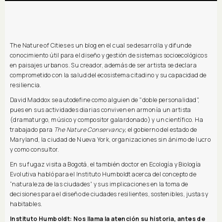
The Nature of Cities es un blog en el cual se desarrolla y difunde
conocimiento útil para el diseño y gestión de sistemas socioecológicos
en paisajes urbanos. Su creador, además de ser artista se declara
comprometido con la salud del ecosistema citadino y su capacidad de
resiliencia.
David Maddox se autodefine como alguien de "doble personalidad",
pues en sus actividades diarias conviven en armonía un artista
(dramaturgo, músico y compositor galardonado) y un científico. Ha
trabajado para
The Nature Conservancy,
el gobierno del estado de
Maryland, la ciudad de Nueva York, organizaciones sin ánimo de lucro
y como consultor.
En su fugaz visita a Bogotá, el también doctor en Ecología y Biología
Evolutiva habló para el Instituto Humboldt acerca del concepto de
“naturaleza de las ciudades” y sus implicaciones en la toma de
decisiones para el diseño de ciudades resilientes, sostenibles, justas y
habitables.
Instituto Humboldt: Nos llama la atención su historia, antes de