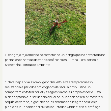
El cangrejo rojo americano es vector de un hongo que ha devastado las
poblaciones nativas de varios decápodos en Europa. Foto: cortesía
Secretaría Distrital de Ambiente.
“Tolera bajos niveles de oxígeno disuelto, altas temperaturas y
resistencia a periodos prolongados de sequía o frío. Tiene un
comportamiento territorial y es agresiva con su propia especie. Está
bien adaptada a la secuencia anual de inundaciones en primavera y
sequía de verano, algo típico de los sistemas de los grandes ríos y
planicies inundables del sur de los Estados Unidos”, cita el catálogo.