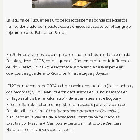
La laguna de Fúquene es uno de los ecosistemas donde los expertos
han evidenciado los impactos ecosistémicos causados por el cangrejo
rojo americano. Foto: Jhon Barros.
En 2004, esta langosta o cangrejo rojo fue registrada en la sabana de
Bogotá y, desde 2008, en la laguna de Fúquene y el área de influencia
del río Suárez. En 2017 fue reportada la presencia de la especie en
cuerpos de agua del alto Ricaurte, Villa de Leyva y Boyacá.
“El 20 de noviembre de 2004, ocho especímenes adultos (seis machos y
dos hembras) y un juvenil fueron capturados en Cundinamarca en
un lago artificial, en el kilómetro 14 de la carretera entre Bogotá y
Briceño. Se trata del primer registro de la especie para la sabana de
Bogotá”, cita el artículo “
Una langostilla no nativa en Colombia
”,
publicado en la Revista de la Academia Colombiana de Ciencias
Exactas por Martha R. Campos, experta del Instituto de Ciencias
Naturales de la Universidad Nacional.