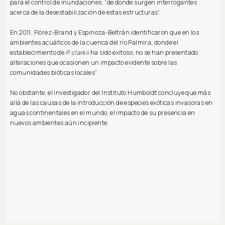
para el control de inundaciones, “de donde surgen interrogantes
acerca de la desestabilización de estas estructuras”.
En 2011, Flórez-Brand y Espinoza-Beltrán identificaron que en los
ambientes acuáticos de la cuenca del río Palmira, donde el
establecimiento de
P. clarkii
ha sido exitoso, no se han presentado
alteraciones que ocasionen un impacto evidente sobre las
comunidades bióticas locales”.
No obstante, el investigador del Instituto Humboldt concluye que más
allá de las causas de la introducción de especies exóticas invasoras en
aguas continentales en el mundo, el impacto de su presencia en
nuevos ambientes aún incipiente.