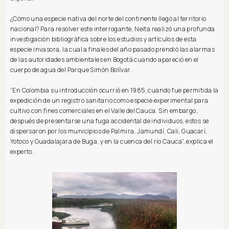
¿Cómo una especie nativa del norte del continente llegó al territorio
nacional? Para resolver este interrogante, Neita realizó una profunda
investigación bibliográfica sobre los estudios y artículos de esta
especie invasora, la cual a finales del año pasado prendió las alarmas
de las autoridades ambientales en Bogotá cuando apareció en el
cuerpo de agua del Parque Simón Bolívar.
“En Colombia su introducción ocurrió en 1985, cuando fue permitida la
expedición de un registro sanitario como especie experimental para
cultivo con fines comerciales en el Valle del Cauca. Sin embargo,
después de presentarse una fuga accidental de individuos, estos se
dispersaron por los municipios de Palmira, Jamundí, Cali, Guacarí,
Yotoco y Guadalajara de Buga, y en la cuenca del río Cauca”, explica el
experto.