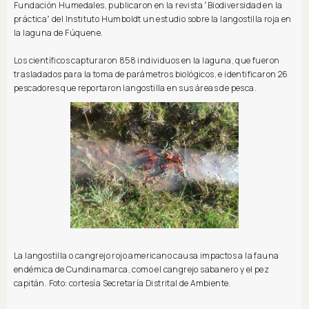
Fundación Humedales, publicaron en la revista “Biodiversidad en la
práctica” del Instituto Humboldt un estudio sobre la langostilla roja en
la laguna de Fúquene.
Los científicos capturaron 858 individuos en la laguna, que fueron
trasladados para la toma de parámetros biológicos, e identificaron 26
pescadores que reportaron langostilla en sus áreas de pesca.
La langostilla o cangrejo rojo americano causa impactos a la fauna
endémica de Cundinamarca, como el cangrejo sabanero y el pez
capitán. Foto: cortesía Secretaría Distrital de Ambiente.