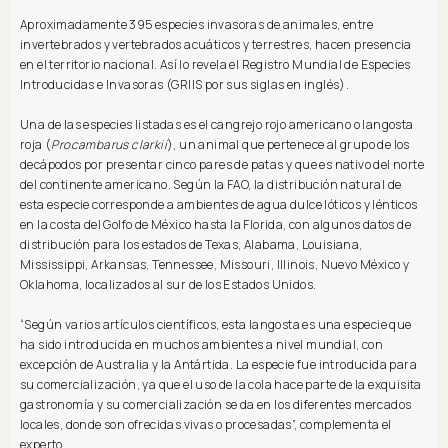
Aproximadamente 395 especies invasoras de animales, entre
invertebrados y vertebrados acuáticos y terrestres, hacen presencia
en el territorio nacional. Así lo revela el Registro Mundial de Especies
Introducidas e Invasoras (GRIIS por sus siglas en inglés).
Una de las especies listadas es el cangrejo rojo americano o langosta
roja (
Procambarus clarkii
), un animal que pertenece al grupo de los
decápodos por presentar cinco pares de patas y que es nativo del norte
del continente americano. Según la FAO, la distribución natural de
esta especie corresponde a ambientes de agua dulce lóticos y lénticos
en la costa del Golfo de México hasta la Florida, con algunos datos de
distribución para los estados de Texas, Alabama, Louisiana,
Mississippi, Arkansas, Tennessee, Missouri, Illinois, Nuevo México y
Oklahoma, localizados al sur de los Estados Unidos.
“Según varios artículos científicos, esta langosta es una especie que
ha sido introducida en muchos ambientes a nivel mundial, con
excepción de Australia y la Antártida. La especie fue introducida para
su comercialización, ya que el uso de la cola hace parte de la exquisita
gastronomía y su comercialización se da en los diferentes mercados
locales, donde son ofrecidas vivas o procesadas”, complementa el
experto.