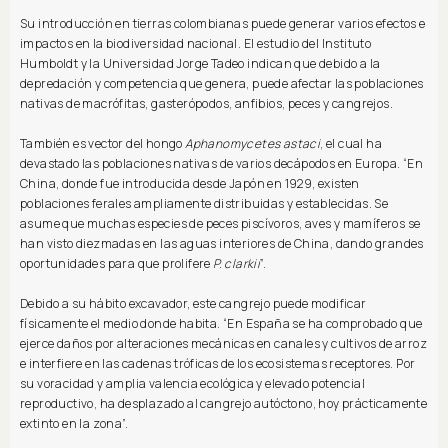
Su introducción en tierras colombianas puede generar varios efectos e
impactos en la biodiversidad nacional. El estudio del Instituto
Humboldt y la Universidad Jorge Tadeo indican que debido a la
depredación y competencia que genera, puede afectar las poblaciones
nativas de macrófitas, gasterópodos, anfibios, peces y cangrejos.
También es vector del hongo
Aphanomycetes astaci
, el cual ha
devastado las poblaciones nativas de varios decápodos en Europa. “En
China, donde fue introducida desde Japón en 1929, existen
poblaciones ferales ampliamente distribuidas y establecidas. Se
asume que muchas especies de peces piscívoros, aves y mamíferos se
han visto diezmadas en las aguas interiores de China, dando grandes
oportunidades para que prolifere
P. clarkii
”.
Debido a su hábito excavador, este cangrejo puede modificar
físicamente el medio donde habita. “En España se ha comprobado que
ejerce daños por alteraciones mecánicas en canales y cultivos de arroz
e interfiere en las cadenas tróficas de los ecosistemas receptores. Por
su voracidad y amplia valencia ecológica y elevado potencial
reproductivo, ha desplazado al cangrejo autóctono, hoy prácticamente
extinto en la zona”.