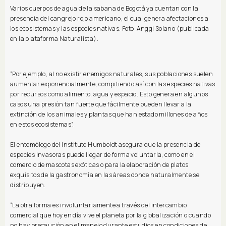
Varios cuerpos de agua de la sabana de Bogotá ya cuentan con la
presencia del cangrejo rojo americano, el cual genera afectaciones a
los ecosistemas y las especies nativas. Foto: Anggi Solano (publicada
en la plataforma Naturalista).
“Por ejemplo, al no existir enemigos naturales, sus poblaciones suelen
aumentar exponencialmente, compitiendo así con las especies nativas
por recursos como alimento, agua y espacio. Esto genera en algunos
casos una presión tan fuerte que fácilmente pueden llevar a la
extinción de los animales y plantas que han estado millones de años
en estos ecosistemas”.
El entomólogo del Instituto Humboldt asegura que la presencia de
especies invasoras puede llegar de forma voluntaria, como en el
comercio de mascotas exóticas o para la elaboración de platos
exquisitos de la gastronomía en las áreas donde naturalmente se
distribuyen.
“La otra forma es involuntariamente a través del intercambio
comercial que hoy en día vive el planeta por la globalización o cuando
no hay precaución en el manejo durante estudios en condiciones de