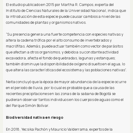
El estudio publicado en 2015 por Martha R. Campos, experta del
Instituto de Ciencias Naturales de la Universidad Nacional, indica que
la introducción de esta especie puede causar cambios a nivel de las
comunidades de plantas y organismos nativos.
“Su presencia genera una fuerte competencia con especies nativas y
altera la cadena trófica por el alto consumo de invertebrados y
macrófitas. Además, puede actuar también como vector de parásitos
que afectan a otros organismos, y debido a su constante actividad
excavadora, afecta el fondo de quebradas, lagunas y estanques;
también disminuye la disponibilidad de oxígeno disuelto en el agua, lo
que altera las características del ecosistema y las poblaciones nativas”.
Neita concluyó que la época de mayor abundancia de la especie ocurre
en el periodo de lluvia, por lo cual es probable que a causa de las
recientes precipitaciones en las zonas de la sabana de Bogotá se
pudieran observar tantos individuos en los cuerpos de aguas como el
del Parque Simón Bolívar.
Biodiversidad nativa en riesgo
En 2018, Yecsika Pachón y Mauricio Valderrama, expertos de la