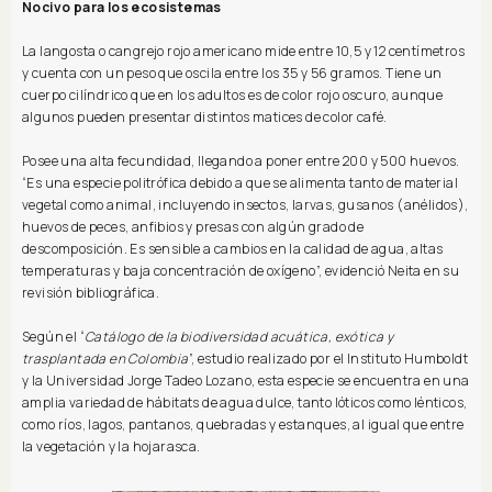
Nocivo para los ecosistemas
La langosta o cangrejo rojo americano mide entre 10,5 y 12 centímetros
y cuenta con un peso que oscila entre los 35 y 56 gramos. Tiene un
cuerpo cilíndrico que en los adultos es de color rojo oscuro, aunque
algunos pueden presentar distintos matices de color café.
Posee una alta fecundidad, llegando a poner entre 200 y 500 huevos.
“Es una especie politrófica debido a que se alimenta tanto de material
vegetal como animal, incluyendo insectos, larvas, gusanos (anélidos),
huevos de peces, anfibios y presas con algún grado de
descomposición. Es sensible a cambios en la calidad de agua, altas
temperaturas y baja concentración de oxígeno”, evidenció Neita en su
revisión bibliográfica.
Según el “
Catálogo de la biodiversidad acuática, exótica y
trasplantada en Colombia
”, estudio realizado por el Instituto Humboldt
y la Universidad Jorge Tadeo Lozano, esta especie se encuentra en una
amplia variedad de hábitats de agua dulce, tanto lóticos como lénticos,
como ríos, lagos, pantanos, quebradas y estanques, al igual que entre
la vegetación y la hojarasca.