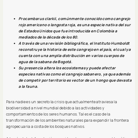
Procambarus clarkii, comúnmente conocido como cangrejo
rojo americano o langosta roja, es una especie nativa del sur
de Estados Unidos que fue introducida en Colombia a
mediados de la década de los 80.
A través de una revisión bibliográfica, el Instituto Humboldt
reconstruye la historia de este cangrejo en el país, el cual ya
cuenta con una amplia distribución en varios cuerpos de
agua de la sabana de Bogotá.
Su presencia altera los ecosistemas y puede afectar
especies nativas como el cangrejo sabanero, ya que además
de competir por territorio es vector de un hongo que devasta
a la fauna.
Para nadie es un secreto la crisis que actualmente atraviesa la
biodiversidad a nivel mundial debido a las actividades y
comportamientos de los seres humanos. Tal es el caso de la
transformación de los ambientes naturales para expandir la frontera
agropecuaria a costa de los bosques nativos.