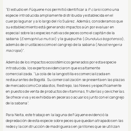
“El estudio en Fúquene nos permitió identificar a
P. clarkii
como una
especie introducida ampliamente distribuida y establecida en el
cuerpo lagunar y a lo largo del río Suárez. Además, consideramos que
su establecimiento está generando impactos aún por evaluar en
especial sobre las especies nativas de peces como el capitán de la
sabana (
Eremophilus mutisii
) y la guapucha (
Grundulus bogotensis
),
además de crustáceos como el cangrejo de la sabana (
Neostrengeria
macropa
)”.
Además de los impactos ecosistémicos generados por esta especie
introducida, los expertos evidenciaron que es altamente
comercializada. “La cola de la langostilla es comercializada en
restaurantes de Bogotá. Su comercialización se presenta en las plazas
de mercado como Corabastos, Restrepo, las Nieves y específicamente
en puestos de venta de productos de vitaminas, fruterías y cevicherías.
Se ofrece viva y es exhibida en peceras o acuarios junto con el cangrejo
de la sabana”.
Para Neita, este trabajo en la laguna de Fúquene evidenció la
depredación de esta especie sobre peces que quedan atrapados en las
redes y la construcción de madrigueras en jarillones que se utilizan