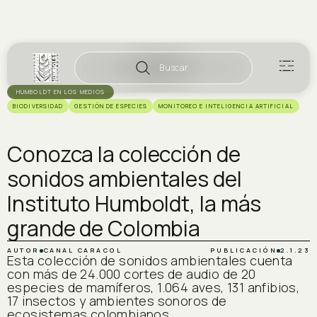
Buscar
HUMBOLDT EN LOS MEDIOS
BIODIVERSIDAD
GESTIÓN DE ESPECIES
MONITOREO E INTELIGENCIA ARTIFICIAL
Conozca la colección de
sonidos ambientales del
Instituto Humboldt, la más
grande de Colombia
AUTOR
CANAL CARACOL
PUBLICACIÓN
2.1.23
Esta colección de sonidos ambientales cuenta
con más de 24.000 cortes de audio de 20
especies de mamíferos, 1.064 aves, 131 anfibios,
17 insectos y ambientes sonoros de
ecosistemas colombianos.