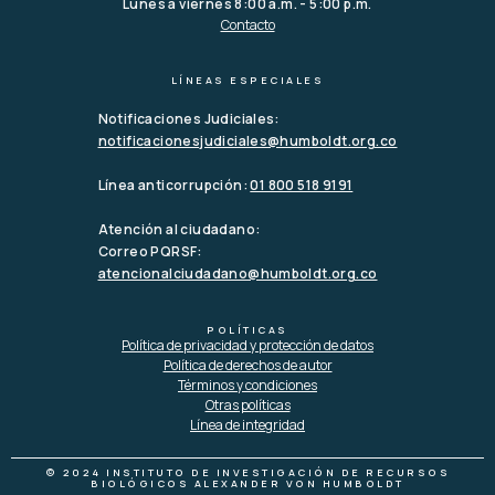
Lunes a viernes 8:00 a.m. - 5:00 p.m.
Contacto
LÍNEAS ESPECIALES
Notificaciones Judiciales:
notificacionesjudiciales@humboldt.org.co
Línea anticorrupción:
01 800 518 9191
Atención al ciudadano:
Correo PQRSF:
atencionalciudadano@humboldt.org.co
POLÍTICAS
Política de privacidad y protección de datos
Política de derechos de autor
Términos y condiciones
Otras políticas
Línea de integridad
© 2024 INSTITUTO DE INVESTIGACIÓN DE RECURSOS
BIOLÓGICOS ALEXANDER VON HUMBOLDT