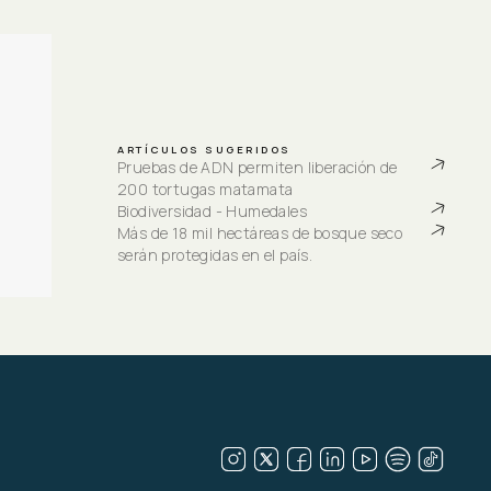
ARTÍCULOS SUGERIDOS
Pruebas de ADN permiten liberación de 
200 tortugas matamata
Biodiversidad - Humedales
Más de 18 mil hectáreas de bosque seco 
serán protegidas en el país.