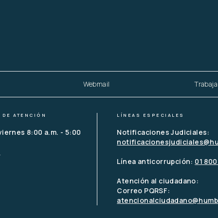
Webmail
Trabaja
 DE ATENCIÓN
LÍNEAS ESPECIALES
viernes 8:00 a.m. - 5:00 
Notificaciones Judiciales:
notificacionesjudiciales@h
o
Línea anticorrupción: 
01 800
Atención al ciudadano:
Correo PQRSF:
atencionalciudadano@humbo