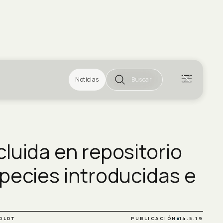
Noticias
Buscar
luida en repositorio
species introducidas e
OLDT
PUBLICACIÓN
14.5.19