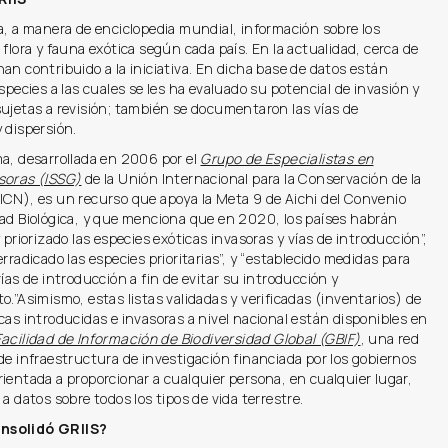
, a manera de enciclopedia mundial, información sobre los
 flora y fauna exótica según cada país. En la actualidad, cerca de
an contribuido a la iniciativa. En dicha base de datos están
especies a las cuales se les ha evaluado su potencial de invasión y
ujetas a revisión; también se documentaron las vías de
 dispersión.
ma, desarrollada en 2006 por el
Grupo de Especialistas en
soras (ISSG)
de la Unión Internacional para la Conservación de la
ICN), es un recurso que apoya la Meta 9 de Aichi del Convenio
dad Biológica, y que menciona que en 2020, los países habrán
y priorizado las especies exóticas invasoras y vías de introducción”,
erradicado las especies prioritarias”, y “establecido medidas para
vías de introducción a fin de evitar su introducción y
o.”Asimismo, estas listas validadas y verificadas (inventarios) de
cas introducidas e invasoras a nivel nacional están disponibles en
Facilidad de Información de Biodiversidad Global (GBIF)
, una red
de infraestructura de investigación financiada por los gobiernos
ientada a proporcionar a cualquier persona, en cualquier lugar,
 a datos sobre todos los tipos de vida terrestre.
nsolidó GRIIS?