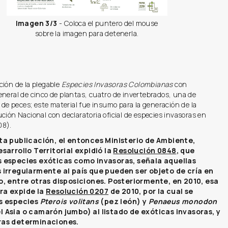
Imagen 3/3
- Coloca el puntero del mouse
sobre la imagen para detenerla.
ción de la plegable
Especies Invasoras Colombianas
con
neral de cinco de plantas, cuatro de invertebrados, una de
s de peces; este material fue insumo para la generación de la
ción Nacional con declaratoria oficial de especies invasoras en
08).
ta publicación, el entonces Ministerio de Ambiente,
sarrollo Territorial expidió la
Resolución 0848
, que
 especies exóticas como invasoras, señala aquellas
 irregularmente al país que pueden ser objeto de cría en
o, entre otras disposiciones. Posteriormente, en 2010, esa
ra expide la
Resolución 0207
de 2010, por la cual se
as especies
Pterois volitans
(pez león) y
Penaeus monodon
 Asia o camarón jumbo) al listado de exóticas invasoras, y
ras determinaciones.