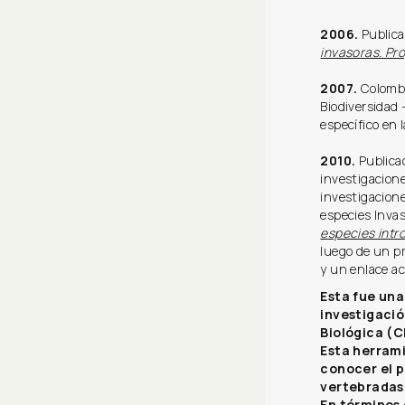
2006.
Publica
invasoras. Pr
2007.
Colombi
Biodiversidad 
específico en 
2010.
Publicac
investigacion
investigacione
especies Inva
especies intr
luego de un p
y un enlace ac
Esta fue una
investigació
Biológica (C
Esta herrami
conocer el p
vertebradas
En términos 