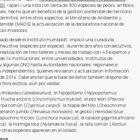
IS)
<span> una lista con cerca de 300 especies de peces, anfibios,
es, hecho que en beneficio de la gestión sostenible del territorio
permitirá, entre otros aspectos, al Ministerio de Ambiente y
tenible (MADS) la actualización de la declaratoria nacional de
cas invasoras.
guiado desde el Instituto Humboldt, implicó una curaduría
haustiva (especies por especie), durante dos años consecutivos,
 realización de tres talleres y mesas de trabajo con 43 expertos y
de 14 instituciones, entre universidades, institutos de
 y algunas ONG hasta autoridades nacionales, regionales e
s independientes, quienes revisaron y actualizaron información
sde 2014. Cabe anotar que la base de datos también dispone de
 flora exótica, aún por validar.
Lithobates catesbeianus
), el hipopótamo (
Hippopotamus
a trucha arcoíris (
Oncorhynchus mykiss
), el pez león (
Pterois
carpa común (
Cyprinus carpio
), la tilapia del Nilo (
Oreochromis
 camarón jumbo (
Penaeus monodon
), el gecko (
Hemidactylus
 capuchino tricolor (
Lonchura malacca
), el caracol gigante africano
ica
), la hormiga loca (
Nylanderia fulva
), la rata común (
Rattus
y otras especies aparecen en el listado.
RIIS