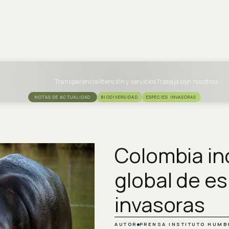
Transparencia
Atención y servicios
Trabaja con nosotros
NOTAS DE ACTUALIDAD
BIODIVERSIDAD
ESPECIES INVASORAS
Colombia inc
global de e
invasoras
AUTOR
PRENSA INSTITUTO HUMB