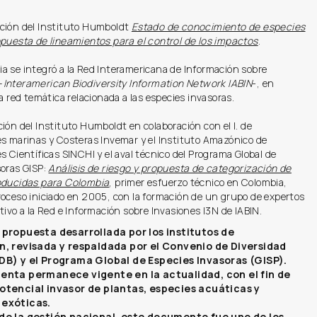
ción del Instituto Humboldt
Estado de conocimiento de especies
opuesta de lineamientos para el control de los impactos
.
a se integró a la Red Interamericana de Información sobre
–
Interamerican Biodiversity Information Network IABIN
-, en
la red temática relacionada a las especies invasoras.
ión del Instituto Humboldt en colaboración con el I. de
es marinas y Costeras Invemar y el Instituto Amazónico de
s Científicas SINCHI y el aval técnico del Programa Global de
soras GISP:
Análisis de riesgo y propuesta de categorización de
oducidas para Colombia
, primer esfuerzo técnico en Colombia,
roceso iniciado en 2005, con la formación de un grupo de expertos
tivo a la Red e Información sobre Invasiones I3N de IABIN.
 propuesta desarrollada por los institutos de
n, revisada y respaldada por el Convenio de Diversidad
DB) y el Programa Global de Especies Invasoras (GISP).
enta permanece vigente en la actualidad, con el fin de
otencial invasor de plantas, especies acuáticas y
 exóticas.
de la gestión nacional, este documento fue uno de los