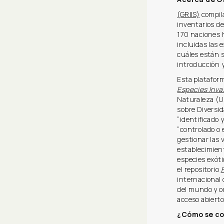
(GRIIS)
compila
inventarios de
170 naciones h
incluidas las 
cuáles están s
introducción y
Esta platafor
Especies Inva
Naturaleza (U
sobre Diversi
“identificado 
“controlado o 
gestionar las 
establecimient
especies exóti
el repositorio
internacional 
del mundo y or
acceso abierto
¿Cómo se co