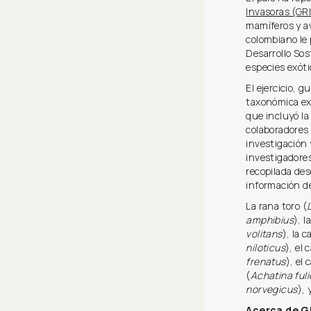
Invasoras (GRI
mamíferos y av
colombiano le 
Desarrollo Sos
especies exóti
El ejercicio, 
taxonómica ex
que incluyó la
colaboradores 
investigación
investigadore
recopilada de
información de
La rana toro (
amphibius
), l
volitans
), la 
niloticus
), el
frenatus
), el
(
Achatina ful
norvegicus
), 
Acerca de G