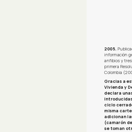
2005.
Publica
información ge
anfibios y tre
primera Resolu
Colombia (20
Gracias a es
Vivienda y De
declara unas
introducidas
ciclo cerrad
misma carte
adicionan l
(camarón del
se toman ot