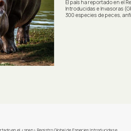
El país ha reportado en el R
Introducidas e Invasoras (GR
300 especies de peces, anf
ortado en el <span>
Registro Global de Especies Introducidas e