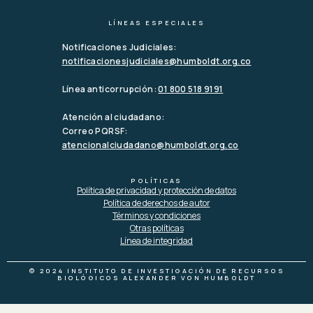
LÍNEAS ESPECIALES
Notificaciones Judiciales:
notificacionesjudiciales@humboldt.org.co
Línea anticorrupción:
01 800 518 9191
Atención al ciudadano:
Correo PQRSF:
atencionalciudadano@humboldt.org.co
POLÍTICAS
Política de privacidad y protección de datos
Política de derechos de autor
Términos y condiciones
Otras políticas
Línea de integridad
© 2024 INSTITUTO DE INVESTIGACIÓN DE RECURSOS
BIOLÓGICOS ALEXANDER VON HUMBOLDT