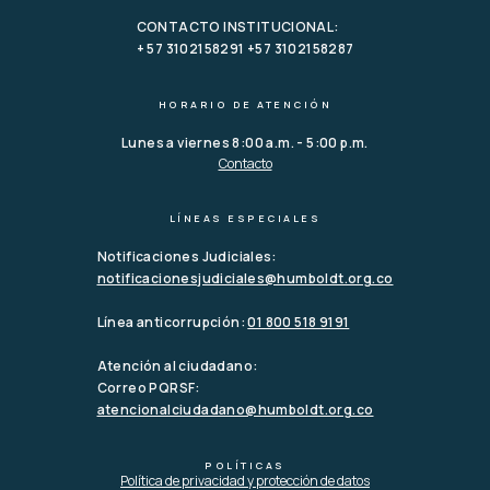
CONTACTO INSTITUCIONAL:
+ 57 3102158291 +57 3102158287
HORARIO DE ATENCIÓN
Lunes a viernes 8:00 a.m. - 5:00 p.m.
Contacto
LÍNEAS ESPECIALES
Notificaciones Judiciales:
notificacionesjudiciales@humboldt.org.co
Línea anticorrupción:
01 800 518 9191
Atención al ciudadano:
Correo PQRSF:
atencionalciudadano@humboldt.org.co
POLÍTICAS
Política de privacidad y protección de datos