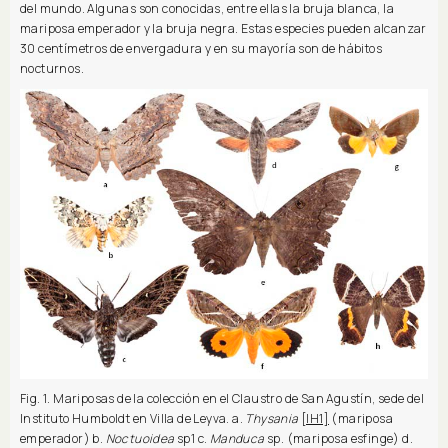
del mundo. Algunas son conocidas, entre ellas la bruja blanca, la
mariposa emperador y la bruja negra. Estas especies pueden alcanzar
30 centímetros de envergadura y en su mayoría son de hábitos
nocturnos.
Fig. 1. Mariposas de la colección en el Claustro de San Agustín, sede del
Instituto Humboldt en Villa de Leyva. a.
Thysania
[IH1]
(mariposa
emperador) b.
Noctuoidea
sp1 c.
Manduca
sp. (mariposa esfinge) d.