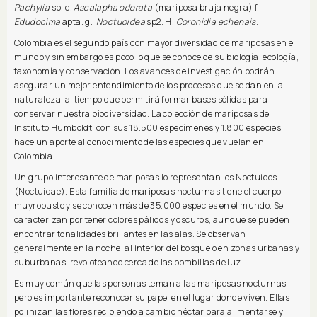
Pachylia
sp. e.
Ascalapha odorata
(mariposa bruja negra) f.
Edudocima
apta. g.
Noctuoidea
sp2. H.
Coronidia echenais
.
Colombia es el segundo país con mayor diversidad de mariposas en el
mundo y sin embargo es poco lo que se conoce de su biología, ecología,
taxonomía y conservación. Los avances de investigación podrán
asegurar un mejor entendimiento de los procesos que se dan en la
naturaleza, al tiempo que permitirá formar bases sólidas para
conservar nuestra biodiversidad. La colección de mariposas del
Instituto Humboldt, con sus 18.500 especímenes y 1.800 especies,
hace un aporte al conocimiento de las especies que vuelan en
Colombia.
Un grupo interesante de mariposas lo representan los Noctuidos
(Noctuidae). Esta familia de mariposas nocturnas tiene el cuerpo
muyrobusto y se conocen más de 35.000 especies en el mundo. Se
caracterizan por tener colores pálidos y oscuros, aunque se pueden
encontrar tonalidades brillantes en las alas. Se observan
generalmente en la noche, al interior del bosque o en zonas urbanas y
suburbanas, revoloteando cerca de las bombillas de luz.
Es muy común que las personas teman a las mariposas nocturnas
pero es importante reconocer su papel en el lugar donde viven. Ellas
polinizan las flores recibiendo a cambio néctar para alimentarse y