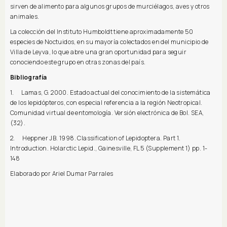
sirven de alimento para algunos grupos de murciélagos, aves y otros
animales.
La colección del Instituto Humboldt tiene aproximadamente 50
especies de Noctuidos, en su mayoría colectados en del municipio de
Villa de Leyva, lo que abre una gran oportunidad para seguir
conociendo este grupo en otras zonas del país.
Bibliografía
1. Lamas, G. 2000. Estado actual del conocimiento de la sistemática
de los lepidópteros, con especial referencia a la región Neotropical.
Comunidad virtual de entomología. Versión electrónica de Bol. SEA,
(32).
2. Heppner JB. 1998. Classification of Lepidoptera. Part 1.
Introduction. Holarctic Lepid., Gainesville, FL 5 (Supplement 1) pp. 1-
148
Elaborado por Ariel Dumar Parrales