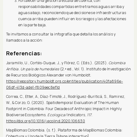
Fortalecer una gestión a escala de cuenca, con
responsabilidades compartidas entre tramos aguas arriba y
aguas abajo, reconociendo que decisiones e infraestructuras
cuenca arriba pueden influir en los riesgos y las afectaciones
en la parte baja.
Te invitamos a consultar la infografía que detalla los análisis y
llamados a la acción:
Referencias:
Jaramillo, U., Cortés-Duque, J., y Flórez, C. (Eds.). (2023).
Colombia
Anfibia. Un país de humedales
(2.ª ed., Vol. 1). Instituto de Investigación
de Recursos Biológicos Alexander von Humboldt.
https://repository.humboldt.org.co/entities/publication/40fa896e-
06df-413d-ade1-f809eec8ef1d
Correa, C., Etter, A., Díaz-Timoté, J., Rodríguez-Buriticá, S., Ramirez,
W., & Corzo, G. (2020). Spatiotemporal Evaluation of The Human
Footprint in Colombia: Four Decades of Anthropic Impact in Highly
Biodiverse Ecosystems.
Ecological
Indicators,
117.
https://doi.org/10.1016/j.ecolind.2020.106630
MapBiomas Colombia. (s. f.). Plataforma de MapBiomas Colombia:
Cobertura y Uso de la Tierra [Mapa interactivo].