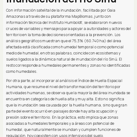
Con información satelital de la inundación, facilitada por Gaia
Amazonas a través de su plataforma MapBiomas, junto con
información técnica del Instituto Humboldt; se elaboraron nuevos
cruces de variables y mensajes para apoyar a autoridades y actores del
territorio en la toma de decisiones orientadas a la prevención. Los
análisis geográficos muestran que el 75,3% (60.740 ha) del área
afectada está clasificada como humedal temporal o como potencial
medio de humedal, en otras palabras, coincide con ecosistemas y
suelos ligados a la dinámica natural de inundación del río Sinú. El
resto corresponde a humedales permanentes y zonas no identificadas
como humedales.
Por otra parte, al incorporar al análisis el Índice de Huella Espacial
Humana, que resume el nivel de transformación del territorio por
actividades humanas, se observa que la mayoría del área inundada se
encuentra en categorías de huella alta y muy alta. Esto no significa
que la inundación sea causada por la huella humana, sino que gran
parte del evento ocurrió en paisajes donde hay alta ocupación y
presión sobre el territorio. En la práctica, esto implica que zonas
asociadas a humedales temporales y a áreas con potencial de
humedal, que naturalmente se inundan y cumplen funciones de
regulación, hoy coexisten con usos intensivos del suelo,