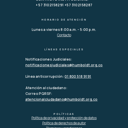
+ 57 3102158291 +57 3102158287
HORARIO DE ATENCIÓN
Lunes a viernes 8:00 a.m. - 5:00 p.m.
Contacto
LÍNEAS ESPECIALES
Notificaciones Judiciales:
notificacionesjudiciales@humboldt.org.co
Línea anticorrupción:
01 800 518 9191
Atención al ciudadano:
Correo PQRSF:
atencionalciudadano@humboldt.org.co
POLÍTICAS
Política de privacidad y protección de datos
Política de derechos de autor