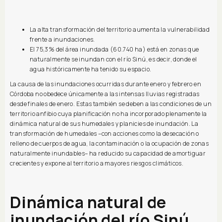
La alta transformación del territorio aumenta la vulnerabilidad
frente a inundaciones.
El 75,3% del área inundada (60.740 ha) está en zonas que
naturalmente se inundan con el río Sinú, es decir, donde el
agua históricamente ha tenido su espacio.
La causa de las inundaciones ocurridas durante enero y febrero en
Córdoba no obedece únicamente a las intensas lluvias registradas
desde finales de enero. Estas también se deben a las condiciones de un
territorio anfibio cuya planificación no ha incorporado plenamente la
dinámica natural de sus humedales y planicies de inundación. La
transformación de humedales –con acciones como la desecación o
relleno de cuerpos de agua, la contaminación o la ocupación de zonas
naturalmente inundables– ha reducido su capacidad de amortiguar
crecientes y expone al territorio a mayores riesgos climáticos.
Dinámica natural de
inundación del río Sinú