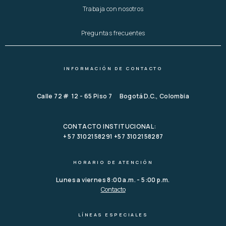
Trabaja con nosotros
Preguntas frecuentes
INFORMACIÓN DE CONTACTO
Calle 72 # 12 - 65 Piso 7 Bogotá D.C., Colombia
CONTACTO INSTITUCIONAL:
+ 57 3102158291 +57 3102158287
HORARIO DE ATENCIÓN
Lunes a viernes 8:00 a.m. - 5:00 p.m.
Contacto
LÍNEAS ESPECIALES