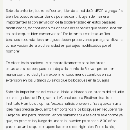
Sobre lo anterior, Lourens Poorter, líder de la red de 2ndFOR, agrega: "si
bien los bosques secundarios jóvenes contribuyen de manera
importante a la conservación de la biodiversidad en estos paisajes
modificados, no contienen muchas de las especies que se encuentran
en los bosques bien conservados". Por lo tanto, recalca que "los
bosques secundarios y antiguos deben preservarse para garantizar la
conservación de la biodiversidad en paisajes modificados por el
hombre".
En el contexto nacional, y comparativamente para las áreas
estudiadas, los bosques en el departamento de Bolivar presentan
mayor continuidad y han experimentado menos cambios en su
extensión en los últimos 26 años que los bosques en la Guajira.
Sobre la importancia del estudio, Natalia Norden, co-autora del estudio
e investigadora del Programa de Ciencias de la Biodiversidad del
Instituto Humboldt, opina: “estos análisis proveen cifras que dan una
idea más precisa de cuánto tiempo tardan los bosques en recuperarse
luego de una perturbación. Ahora sabemos que esa cifra es enorme ya
que, en promedio y luego de una tala, pueden pasar casi 800 años
para que un bosque recupere las especies originales. Por lo tanto,