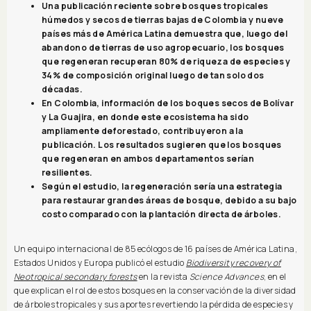
Una publicación reciente sobre bosques tropicales
húmedos y secos de tierras bajas de Colombia y nueve
países más de América Latina demuestra que, luego del
abandono de tierras de uso agropecuario, los bosques
que regeneran recuperan 80% de riqueza de especies y
34% de composición original luego de tan solo dos
décadas.
En Colombia, información de los boques secos de Bolívar
y La Guajira, en donde este ecosistema ha sido
ampliamente deforestado, contribuyeron a la
publicación. Los resultados sugieren que los bosques
que regeneran en ambos departamentos serían
resilientes.
Según el estudio, la regeneración sería una estrategia
para restaurar grandes áreas de bosque, debido a su bajo
costo comparado con la plantación directa de árboles.
Un equipo internacional de 85 ecólogos de 16 países de América Latina,
Estados Unidos y Europa publicó el estudio
Biodiversity recovery of
Neotropical secondary forests
en la revista
Science Advances
, en el
que explican el rol de estos bosques en la conservación de la diversidad
de árboles tropicales y sus aportes revertiendo la pérdida de especies y