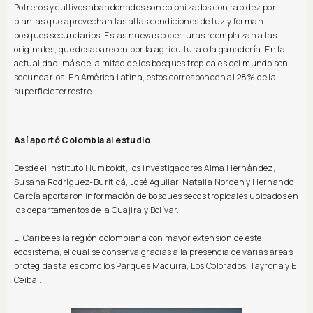
Potreros y cultivos abandonados son colonizados con rapidez por
plantas que aprovechan las altas condiciones de luz y forman
bosques secundarios. Estas nuevas coberturas reemplazan a las
originales, que desaparecen por la agricultura o la ganadería. En la
actualidad, más de la mitad de los bosques tropicales del mundo son
secundarios. En América Latina, estos corresponden al 28% de la
superficie terrestre.
Así aportó Colombia al estudio
Desde el Instituto Humboldt, los investigadores Alma Hernández,
Susana Rodríguez-Buriticá, José Aguilar, Natalia Norden y Hernando
García aportaron información de bosques secos tropicales ubicados en
los departamentos de la Guajira y Bolívar.
El Caribe es la región colombiana con mayor extensión de este
ecosistema, el cual se conserva gracias a la presencia de varias áreas
protegidas tales como los Parques Macuira, Los Colorados, Tayrona y El
Ceibal.