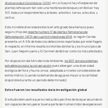
Biodiversidad Colombiana (2016)
, en La Guajira hay 45 especies de
plantas leñosas en tan solo una hectárea de bosque y en Bolívar hay
103, todas correspondientes a árboles, arbolitos, lianas, arbustos, y
cactus.
Esta increíble diversidad estaría en alto grado de amenaza pues,
según cifras del
reporte número 17 de Alertas Tempranas de
Deforestación (ATD) del cuarto trimestre de 201
8
, la región Caribe
presenta un 8.6% de todas las detecciones reportadas por este flagelo.
Al respecto, el informe resalta los Montes de María y los municipios de
San Juan Nepomuseno y El Carmen de Bolívar como los más afectados.
Por disposición del Ministerio de Ambiente,
los BST son ecosistemas
estratégicos para la conservación
pues albergan una diversidad
biológica de flora y fauna única, adaptada a niveles considerables de
estrés hídrico (cuando la demanda de agua es mayor a la cantidad
disponible durante un periodo determinado).
Estos fueron los resultados de la investigación global
El estudio demuestra que los reducidos parches de bosque secundario
son capaces de recuperar buena parte del número total de especies en