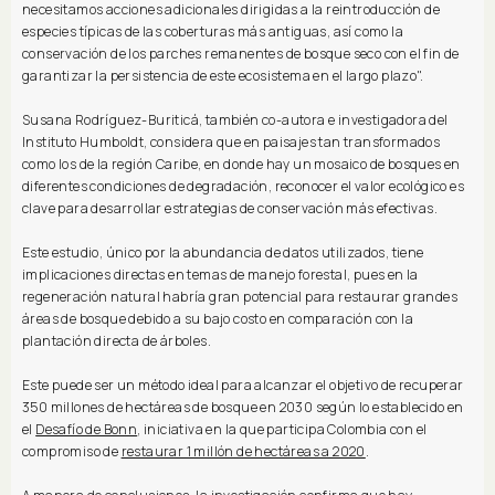
necesitamos acciones adicionales dirigidas a la reintroducción de
especies típicas de las coberturas más antiguas, así como la
conservación de los parches remanentes de bosque seco con el fin de
garantizar la persistencia de este ecosistema en el largo plazo".
Susana Rodríguez-Buriticá, también co-autora e investigadora del
Instituto Humboldt, considera que en paisajes tan transformados
como los de la región Caribe, en donde hay un mosaico de bosques en
diferentes condiciones de degradación, reconocer el valor ecológico es
clave para desarrollar estrategias de conservación más efectivas.
Este estudio, único por la abundancia de datos utilizados, tiene
implicaciones directas en temas de manejo forestal, pues en la
regeneración natural habría gran potencial para restaurar grandes
áreas de bosque debido a su bajo costo en comparación con la
plantación directa de árboles.
Este puede ser un método ideal para alcanzar el objetivo de recuperar
350 millones de hectáreas de bosque en 2030 según lo establecido en
el
Desafío de Bonn
, iniciativa en la que participa Colombia con el
compromiso de
restaurar 1 millón de hectáreas a 2020
.