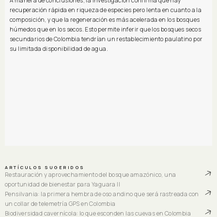
A manera de conclusiones, la investigación confirma que hay
recuperación rápida en riqueza de especies pero lenta en cuanto a la
composición, y que la regeneración es más acelerada en los bosques
húmedos que en los secos. Esto permite inferir que los bosques secos
secundarios de Colombia tendrían un restablecimiento paulatino por
su limitada disponibilidad de agua.
ARTÍCULOS SUGERIDOS
Restauración y aprovechamiento del bosque amazónico, una
oportunidad de bienestar para Yaguara II
Pensilvania: la primera hembra de oso andino que será rastreada con
un collar de telemetría GPS en Colombia
Biodiversidad cavernícola: lo que esconden las cuevas en Colombia