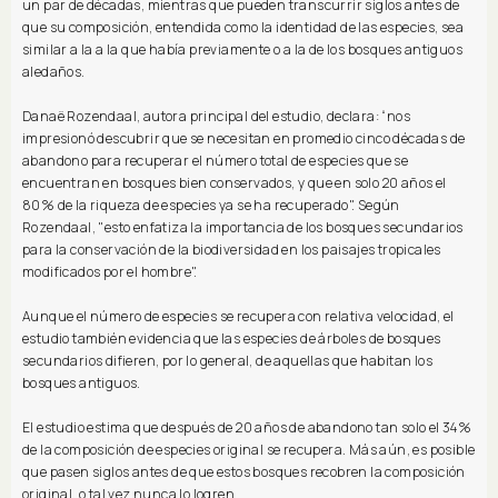
un par de décadas, mientras que pueden transcurrir siglos antes de
que su composición, entendida como la identidad de las especies, sea
similar a la a la que había previamente o a la de los bosques antiguos
aledaños.
Danaë Rozendaal, autora principal del estudio, declara: “nos
impresionó descubrir que se necesitan en promedio cinco décadas de
abandono para recuperar el número total de especies que se
encuentran en bosques bien conservados, y que en solo 20 años el
80% de la riqueza de especies ya se ha recuperado". Según
Rozendaal, "esto enfatiza la importancia de los bosques secundarios
para la conservación de la biodiversidad en los paisajes tropicales
modificados por el hombre".
Aunque el número de especies se recupera con relativa velocidad, el
estudio también evidencia que las especies de árboles de bosques
secundarios difieren, por lo general, de aquellas que habitan los
bosques antiguos.
El estudio estima que después de 20 años de abandono tan solo el 34%
de la composición de especies original se recupera. Más aún, es posible
que pasen siglos antes de que estos bosques recobren la composición
original, o tal vez nunca lo logren.