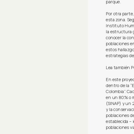
parque.
Por otra parte
esta zona. Seg
Instituto Hum
la estructura 
conocer la con
poblaciones en
estos hallazg
estrategias de
Lea también P
En este proye
dentro de la “
Colombia”. Ca
en un 80% o m
(SINAP) y un 2
y la conservac
poblaciones de
establecida – 
poblaciones vi