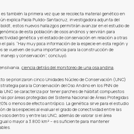
, es también la primera vez que se recolecta material genético en
ún explica Paola Pulido-Santacruz, investigadora adjunta del
boldt, estos nuevos hallazgos permitirán avanzar en el estudio de
genómica de esta población de osos andinos y servirán para
ectividad genética y el estado de conservación en relación a otras
 el país. “Hay muy poca información de la especie en esta región y
os se vuelven de suma importancia para la construcción de
 manejo y conservación”, concluyó.
ensilvania,
ciencia detrás del monitoreo de una osa andina
.
cto se priorizaron cinco Unidades Núcleo de Conservación (UNC)
Estrategia para la Conservación del Oso Andino en los PNN de
da UNC se caracteriza por tener parches de hábitat compuestos
ás por áreas protegidas del Sistema Nacional de Áreas Protegidas
0% o menos de efecto antrópico. La genética sirve para el estudio
ión de las especies al evaluar el grado de conectividad entre las
 osos dentro y entre las UNC, además de valorar si el área
igual o mayor a 3.800 km² – es suficiente para mantener
ables.