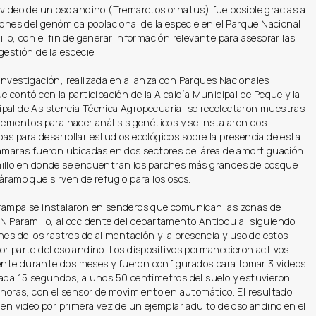
video de un oso andino (Tremarctos ornatus) fue posible gracias a
iones del genómica poblacional de la especie en el Parque Nacional
llo, con el fin de generar información relevante para asesorar las
gestión de la especie.
investigación, realizada en alianza con Parques Nacionales
e contó con la participación de la Alcaldía Municipal de Peque y la
pal de Asistencia Técnica Agropecuaria, se recolectaron muestras
rementos para hacer análisis genéticos y se instalaron dos
s para desarrollar estudios ecológicos sobre la presencia de esta
cámaras fueron ubicadas en dos sectores del área de amortiguación
illo en donde se encuentran los parches más grandes de bosque
áramo que sirven de refugio para los osos.
rampa se instalaron en senderos que comunican las zonas de
N Paramillo, al occidente del departamento Antioquia, siguiendo
nes de los rastros de alimentación y la presencia y uso de estos
r parte del oso andino. Los dispositivos permanecieron activos
te durante dos meses y fueron configurados para tomar 3 videos
cada 15 segundos, a unos 50 centímetros del suelo y estuvieron
 horas, con el sensor de movimiento en automático. El resultado
 en video por primera vez de un ejemplar adulto de oso andino en el