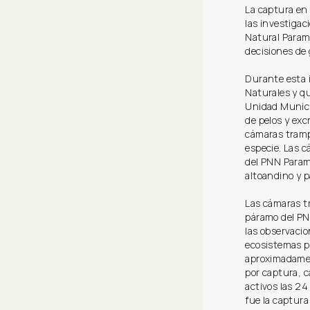
La captura en 
las investigac
Natural Parami
decisiones de 
Durante esta 
Naturales y qu
Unidad Munici
de pelos y exc
cámaras trampa
especie. Las 
del PNN Param
altoandino y p
Las cámaras t
páramo del PN
las observacio
ecosistemas po
aproximadamen
por captura, 
activos las 24
fue la captura