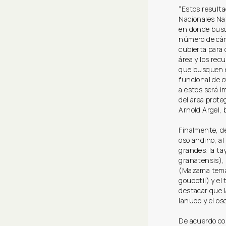
“Estos resulta
Nacionales Nat
en donde busc
número de cám
cubierta para
área y los rec
que busquen ev
funcional de o
a estos será i
del área proteg
Arnold Argel, 
Finalmente, d
oso andino, a
grandes: la tay
granatensis), 
(Mazama temam
goudotii) y e
destacar que l
lanudo y el o
De acuerdo co