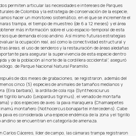
dos permiten articular las necesidades e intereses de Parques
urales de Colombia y la estrategia de conservación de la especie,
amos hacer un monitoreo sistemático, en el que se incremente el
aras trampa, el tiempo de muestreo (de 6 a 12 meses) y el área
 obtener más información sobre el uso espacio-temporal de esta
ursos que demanda el oso andino. Así mismo futuras estrategias
aluar la ocupación real, así como la conectividad estructural y
tras áreas, el uso de senderos y la restauración de áreas aledañas
mportante para asegurar la supervivencia de esta especie dentro
ida y de la población al norte de la cordillera occidental”, aseguró
biólogo, de Parque Nacional Natural Paramillo.
espués de dos meses de grabaciones, se registraron, además del
l menos cinco (5) especies de animales de tamaños medianos y
ra (Eira barbara), la ardilla de cola roja (Syntheosciurus
el tigrillo lanudo (Leopardus tigrinus), el venado de montaña
a) y dos especies de aves: la pava maraquera (Chamaepetes
l tinamú montañero (Nothocercus bonapartei intercedens). Cabe
a pava es considerada una especie endémica de la zona y el tigrillo
so andino se encuentran en categoría de amenaza.
n Carlos Cáceres, líder de campo, las cámaras trampa registraron