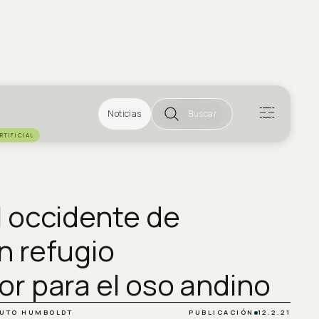
Noticias
Buscar
RTIFICIAL
 occidente de
n refugio
r para el oso andino
TUTO HUMBOLDT
PUBLICACIÓN
12.2.21