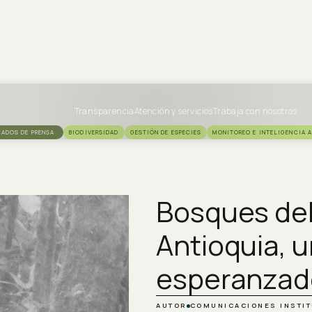
Transparencia
Atención y servicios
Trabaja con nosotros
ADOS DE PRENSA
BIODIVERSIDAD
GESTIÓN DE ESPECIES
MONITOREO E INTELIGENCIA A
Bosques del
Antioquia, u
esperanzado
AUTOR
COMUNICACIONES INSTI