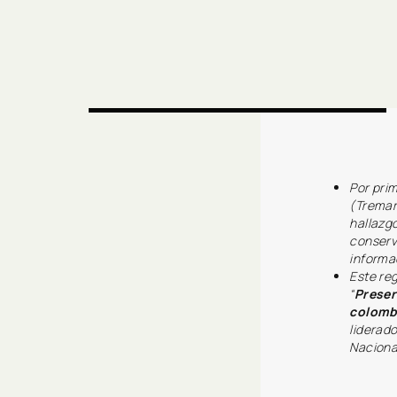
Por pri
(Tremar
hallazg
conserv
informa
Este reg
“
Preser
colombi
liderad
Naciona