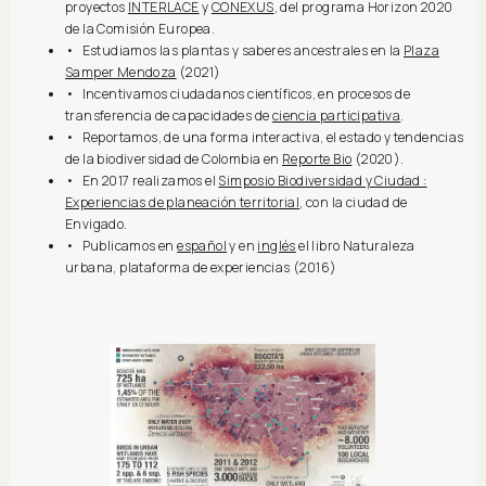
proyectos
INTERLACE
y
CONEXUS
, del programa Horizon 2020
de la Comisión Europea.
• Estudiamos las plantas y saberes ancestrales en la
Plaza
Samper Mendoza
(2021)
• Incentivamos ciudadanos científicos, en procesos de
transferencia de capacidades de
ciencia participativa
.
• Reportamos, de una forma interactiva, el estado y tendencias
de la biodiversidad de Colombia en
Reporte Bio
(2020).
• En 2017 realizamos el
Simposio Biodiversidad y Ciudad :
Experiencias de planeación territorial
, con la ciudad de
Envigado.
• Publicamos en
español
y en
inglés
el libro Naturaleza
urbana, plataforma de experiencias (2016)