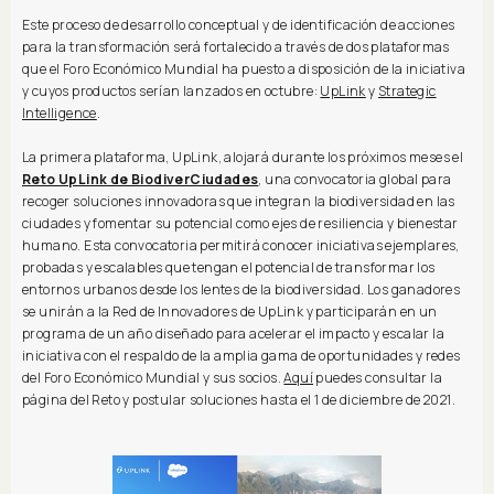
Este proceso de desarrollo conceptual y de identificación de acciones
para la transformación será fortalecido a través de dos plataformas
que el Foro Económico Mundial ha puesto a disposición de la iniciativa
y cuyos productos serían lanzados en octubre:
UpLink
y
Strategic
Intelligence
.
La primera plataforma, UpLink, alojará durante los próximos meses el
Reto UpLink de BiodiverCiudades
, una convocatoria global para
recoger soluciones innovadoras que integran la biodiversidad en las
ciudades y fomentar su potencial como ejes de resiliencia y bienestar
humano. Esta convocatoria permitirá conocer iniciativas ejemplares,
probadas y escalables que tengan el potencial de transformar los
entornos urbanos desde los lentes de la biodiversidad. Los ganadores
se unirán a la Red de Innovadores de UpLink y participarán en un
programa de un año diseñado para acelerar el impacto y escalar la
iniciativa con el respaldo de la amplia gama de oportunidades y redes
del Foro Económico Mundial y sus socios.
Aquí
puedes consultar la
página del Reto y postular soluciones hasta el 1 de diciembre de 2021.