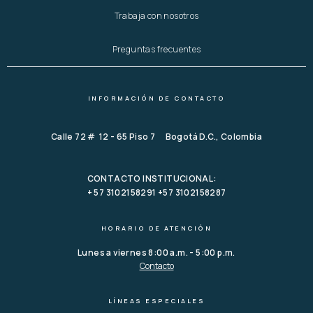
Trabaja con nosotros
Preguntas frecuentes
INFORMACIÓN DE CONTACTO
Calle 72 # 12 - 65 Piso 7 Bogotá D.C., Colombia
CONTACTO INSTITUCIONAL:
+ 57 3102158291 +57 3102158287
HORARIO DE ATENCIÓN
Lunes a viernes 8:00 a.m. - 5:00 p.m.
Contacto
LÍNEAS ESPECIALES