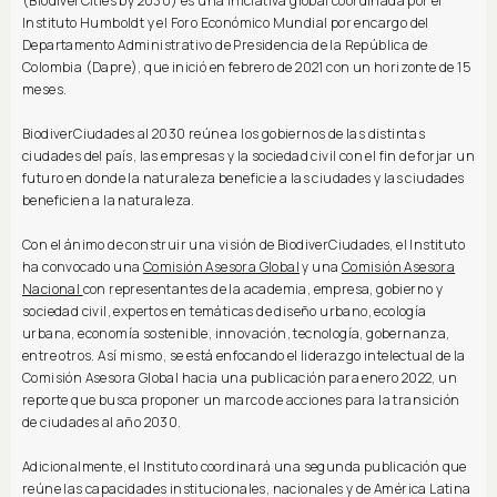
(BiodiverCities by 2030) es una iniciativa global coordinada por el
Instituto Humboldt y el Foro Económico Mundial por encargo del
Departamento Administrativo de Presidencia de la República de
Colombia (Dapre), que inició en febrero de 2021 con un horizonte de 15
meses.
BiodiverCiudades al 2030 reúne a los gobiernos de las distintas
ciudades del país, las empresas y la sociedad civil con el fin de forjar un
futuro en donde la naturaleza beneficie a las ciudades y las ciudades
beneficien a la naturaleza.
Con el ánimo de construir una visión de BiodiverCiudades, el Instituto
ha convocado una
Comisión Asesora Global
y una
Comisión Asesora
Nacional
con representantes de la academia, empresa, gobierno y
sociedad civil, expertos en temáticas de diseño urbano, ecología
urbana, economía sostenible, innovación, tecnología, gobernanza,
entre otros. Así mismo, se está enfocando el liderazgo intelectual de la
Comisión Asesora Global hacia una publicación para enero 2022, un
reporte que busca proponer un marco de acciones para la transición
de ciudades al año 2030.
Adicionalmente, el Instituto coordinará una segunda publicación que
reúne las capacidades institucionales, nacionales y de América Latina