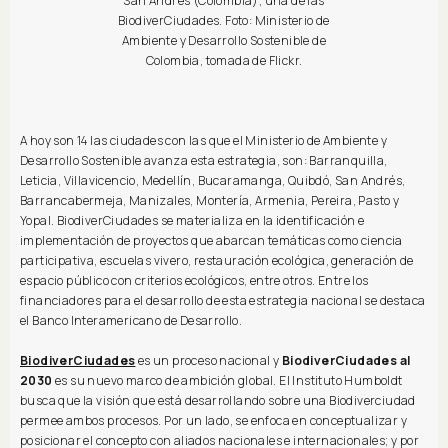
San Andrés (Colombia), una de las
BiodiverCiudades. Foto: Ministerio de
Ambiente y Desarrollo Sostenible de
Colombia, tomada de Flickr.
A hoy son 14 las ciudades con las que el Ministerio de Ambiente y
Desarrollo Sostenible avanza esta estrategia, son: Barranquilla,
Leticia, Villavicencio, Medellín, Bucaramanga, Quibdó, San Andrés,
Barrancabermeja, Manizales, Montería, Armenia, Pereira, Pasto y
Yopal. BiodiverCiudades se materializa en la identificación e
implementación de proyectos que abarcan temáticas como ciencia
participativa, escuelas vivero, restauración ecológica, generación de
espacio público con criterios ecológicos, entre otros. Entre los
financiadores para el desarrollo de esta estrategia nacional se destaca
el Banco Interamericano de Desarrollo.
BiodiverCiudades
es un proceso nacional y
BiodiverCiudades al
2030
es su nuevo marco de ambición global. El Instituto Humboldt
busca que la visión que está desarrollando sobre una Biodiverciudad
permee ambos procesos. Por un lado, se enfoca en conceptualizar y
posicionar el concepto con aliados nacionales e internacionales; y por