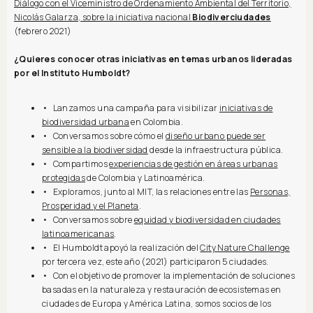
Diálogo con el Viceministro de Ordenamiento Ambiental del Territorio,
Nicolás Galarza, sobre la iniciativa nacional
Biodiverciudades
(febrero 2021)
¿Quieres conocer otras iniciativas en temas urbanos lideradas
por el Instituto Humboldt?
• Lanzamos una campaña para visibilizar
iniciativas de
biodiversidad urbana
en Colombia.
• Conversamos sobre cómo el
diseño urbano puede ser
sensible a la biodiversidad
desde la infraestructura pública.
• Compartimos
experiencias de gestión en áreas urbanas
protegidas
de Colombia y Latinoamérica.
• Exploramos, junto al MIT, las relaciones entre las
Personas,
Prosperidad y el Planeta
.
• Conversamos sobre
equidad y biodiversidad en ciudades
latinoamericanas
.
• El Humboldt apoyó la realización del
City Nature Challenge
por tercera vez, este año (2021) participaron 5 ciudades.
• Con el objetivo de promover la implementación de soluciones
basadas en la naturaleza y restauración de ecosistemas en
ciudades de Europa y América Latina, somos socios de los