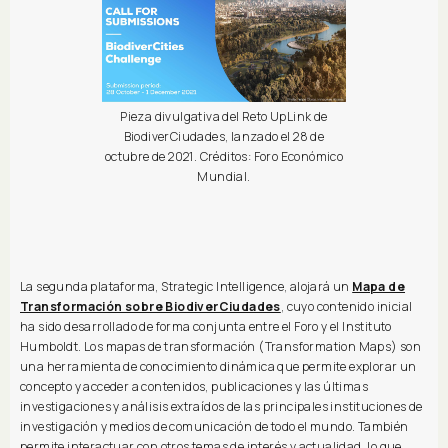
Pieza divulgativa del Reto UpLink de
BiodiverCiudades, lanzado el 28 de
octubre de 2021. Créditos: Foro Económico
Mundial.
La segunda plataforma, Strategic Intelligence, alojará un
Mapa de
Transformación sobre BiodiverCiudades
, cuyo contenido inicial
ha sido desarrollado de forma conjunta entre el Foro y el Instituto
Humboldt. Los mapas de transformación (Transformation Maps) son
una herramienta de conocimiento dinámica que permite explorar un
concepto y acceder a contenidos, publicaciones y las últimas
investigaciones y análisis extraídos de las principales instituciones de
investigación y medios de comunicación de todo el mundo. También
permite interactuar con otros temas de interés y actualidad, lo que