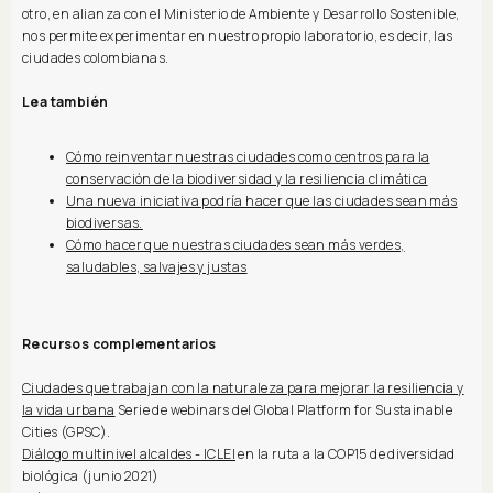
otro, en alianza con el Ministerio de Ambiente y Desarrollo Sostenible,
nos permite experimentar en nuestro propio laboratorio, es decir, las
ciudades colombianas.
Lea también
Cómo reinventar nuestras ciudades como centros para la
conservación de la biodiversidad y la resiliencia climática
Una nueva iniciativa podría hacer que las ciudades sean más
biodiversas.
Cómo hacer que nuestras ciudades sean más verdes,
saludables, salvajes y justas
Recursos complementarios
Ciudades que trabajan con la naturaleza para mejorar la resiliencia y
la vida urbana
Serie de webinars del Global Platform for Sustainable
Cities (GPSC).
Diálogo multinivel alcaldes - ICLEI
en la ruta a la COP15 de diversidad
biológica (junio 2021)