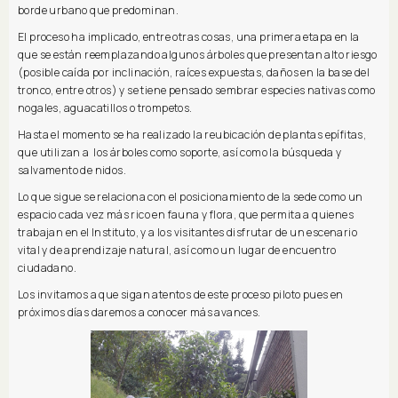
borde urbano que predominan.
El proceso ha implicado, entre otras cosas, una primera etapa en la
que se están reemplazando algunos árboles que presentan alto riesgo
(posible caída por inclinación, raíces expuestas, daños en la base del
tronco, entre otros) y se tiene pensado sembrar especies nativas como
nogales, aguacatillos o trompetos.
Hasta el momento se ha realizado la reubicación de plantas epífitas,
que utilizan a los árboles como soporte, así como la búsqueda y
salvamento de nidos.
Lo que sigue se relaciona con el posicionamiento de la sede como un
espacio cada vez más rico en fauna y flora, que permita a quienes
trabajan en el Instituto, y a los visitantes disfrutar de un escenario
vital y de aprendizaje natural, así como un lugar de encuentro
ciudadano.
Los invitamos a que sigan atentos de este proceso piloto pues en
próximos días daremos a conocer más avances.