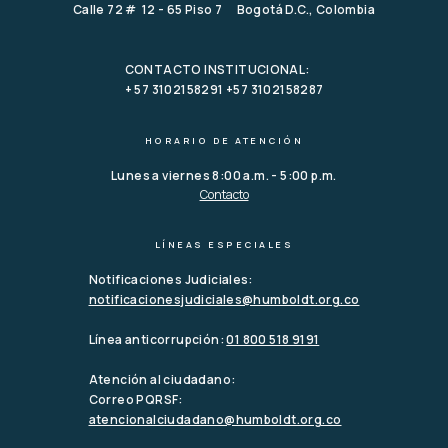
Calle 72 # 12 - 65 Piso 7 Bogotá D.C., Colombia
CONTACTO INSTITUCIONAL:
+ 57 3102158291 +57 3102158287
HORARIO DE ATENCIÓN
Lunes a viernes 8:00 a.m. - 5:00 p.m.
Contacto
LÍNEAS ESPECIALES
Notificaciones Judiciales:
notificacionesjudiciales@humboldt.org.co
Línea anticorrupción:
01 800 518 9191
Atención al ciudadano:
Correo PQRSF:
atencionalciudadano@humboldt.org.co