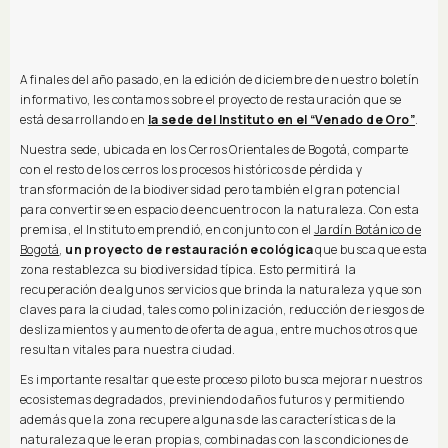
A finales del año pasado, en la edición de diciembre de nuestro boletín
informativo, les contamos sobre el proyecto de restauración que se
está desarrollando en
la sede del Instituto en el “Venado de Oro”
.
Nuestra sede, ubicada en los Cerros Orientales de Bogotá, comparte
con el resto de los cerros los procesos históricos de pérdida y
transformación de la biodiversidad pero también el gran potencial
para convertirse en espacio de encuentro con la naturaleza. Con esta
premisa, el Instituto emprendió, en conjunto con el
Jardín Botánico de
Bogotá
,
un proyecto de restauración ecológica
que busca que esta
zona restablezca su biodiversidad típica. Esto permitirá la
recuperación de algunos servicios que brinda la naturaleza y que son
claves para la ciudad, tales como polinización, reducción de riesgos de
deslizamientos y aumento de oferta de agua, entre muchos otros que
resultan vitales para nuestra ciudad.
Es importante resaltar que este proceso piloto busca mejorar nuestros
ecosistemas degradados, previniendo daños futuros y permitiendo
además que la zona recupere algunas de las características de la
naturaleza que le eran propias, combinadas con las condiciones de