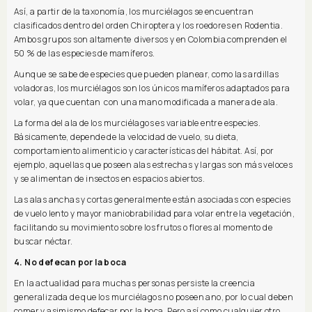
Así, a partir de la taxonomía, los murciélagos se encuentran
clasificados dentro del orden Chiroptera y los roedores en Rodentia.
Ambos grupos son altamente diversos y en Colombia comprenden el
50 % de las especies de mamíferos.
Aunque se sabe de especies que pueden planear, como las ardillas
voladoras, los murciélagos son los únicos mamíferos adaptados para
volar, ya que cuentan con una mano modificada a manera de ala.
La forma del ala de los murciélagos es variable entre especies.
Básicamente, depende de la velocidad de vuelo, su dieta,
comportamiento alimenticio y características del hábitat. Así, por
ejemplo, aquellas que poseen alas estrechas y largas son más veloces
y se alimentan de insectos en espacios abiertos.
Las alas anchas y cortas generalmente están asociadas con especies
de vuelo lento y mayor maniobrabilidad para volar entre la vegetación,
facilitando su movimiento sobre los frutos o flores al momento de
buscar néctar.
4. No defecan por la boca
En la actualidad para muchas personas persiste la creencia
generalizada de que los murciélagos no poseen ano, por lo cual deben
comer y asimismo defecar por la boca. Pero así como cualquier otro