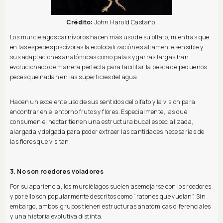
Crédito:
John Harold Castaño.
Los murciélagos carnívoros hacen más uso de su olfato, mientras que
en las especies piscívoras la ecolocalización es altamente sensible y
sus adaptaciones anatómicas como patas y garras largas han
evolucionado de manera perfecta para facilitar la pesca de pequeños
peces que nadan en las superficies del agua.
Hacen un excelente uso de sus sentidos del olfato y la visión para
encontrar en el entorno frutos y flores. Especialmente, las que
consumen el néctar tienen una estructura bucal especializada,
alargada y delgada para poder extraer las cantidades necesarias de
las flores que visitan.
3. No son roedores voladores
Por su apariencia, los murciélagos suelen asemejarse con los roedores
y por ello son popularmente descritos como “ratones que vuelan”. Sin
embargo, ambos grupos tienen estructuras anatómicas diferenciales
y una historia evolutiva distinta.