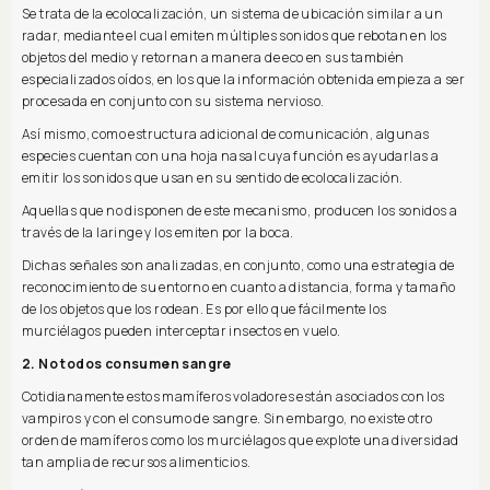
Se trata de la ecolocalización, un sistema de ubicación similar a un
radar, mediante el cual emiten múltiples sonidos que rebotan en los
objetos del medio y retornan a manera de eco en sus también
especializados oídos, en los que la información obtenida empieza a ser
procesada en conjunto con su sistema nervioso.
Así mismo, como estructura adicional de comunicación, algunas
especies cuentan con una hoja nasal cuya función es ayudarlas a
emitir los sonidos que usan en su sentido de ecolocalización.
Aquellas que no disponen de este mecanismo, producen los sonidos a
través de la laringe y los emiten por la boca.
Dichas señales son analizadas, en conjunto, como una estrategia de
reconocimiento de su entorno en cuanto a distancia, forma y tamaño
de los objetos que los rodean. Es por ello que fácilmente los
murciélagos pueden interceptar insectos en vuelo.
2. No todos consumen sangre
Cotidianamente estos mamíferos voladores están asociados con los
vampiros y con el consumo de sangre. Sin embargo, no existe otro
orden de mamíferos como los murciélagos que explote una diversidad
tan amplia de recursos alimenticios.