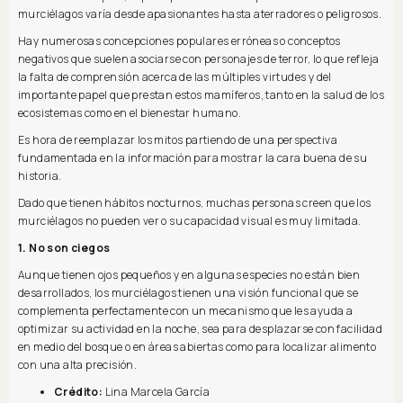
murciélagos varía desde apasionantes hasta aterradores o peligrosos.
Hay numerosas concepciones populares erróneas o conceptos
negativos que suelen asociarse con personajes de terror, lo que refleja
la falta de comprensión acerca de las múltiples virtudes y del
importante papel que prestan estos mamíferos, tanto en la salud de los
ecosistemas como en el bienestar humano.
Es hora de reemplazar los mitos partiendo de una perspectiva
fundamentada en la información para mostrar la cara buena de su
historia.
Dado que tienen hábitos nocturnos, muchas personas creen que los
murciélagos no pueden ver o su capacidad visual es muy limitada.
1. No son ciegos
Aunque tienen ojos pequeños y en algunas especies no están bien
desarrollados, los murciélagos tienen una visión funcional que se
complementa perfectamente con un mecanismo que les ayuda a
optimizar su actividad en la noche, sea para desplazarse con facilidad
en medio del bosque o en áreas abiertas como para localizar alimento
con una alta precisión.
Crédito:
Lina Marcela García