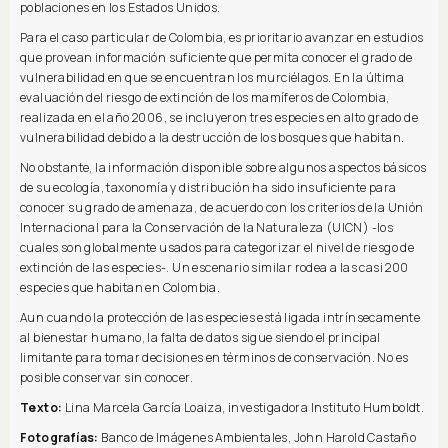
poblaciones en los Estados Unidos.
Para el caso particular de Colombia, es prioritario avanzar en estudios
que provean información suficiente que permita conocer el grado de
vulnerabilidad en que se encuentran los murciélagos. En la última
evaluación del riesgo de extinción de los mamíferos de Colombia,
realizada en el año 2006, se incluyeron tres especies en alto grado de
vulnerabilidad debido a la destrucción de los bosques que habitan.
No obstante, la información disponible sobre algunos aspectos básicos
de su ecología, taxonomía y distribución ha sido insuficiente para
conocer su grado de amenaza, de acuerdo con los criterios de la Unión
Internacional para la Conservación de la Naturaleza (UICN) -los
cuales son globalmente usados para categorizar el nivel de riesgo de
extinción de las especies-. Un escenario similar rodea a las casi 200
especies que habitan en Colombia.
Aun cuando la protección de las especies está ligada intrínsecamente
al bienestar humano, la falta de datos sigue siendo el principal
limitante para tomar decisiones en términos de conservación. No es
posible conservar sin conocer.
Texto:
Lina Marcela García Loaiza, investigadora Instituto Humboldt.
Fotografías:
Banco de Imágenes Ambientales, John Harold Castaño