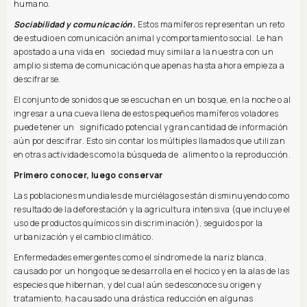
humano.
Sociabilidad y comunicación.
Estos mamíferos representan un reto
de estudio en comunicación animal y comportamiento social. Le han
apostado a una vida en sociedad muy similar a la nuestra con un
amplio sistema de comunicación que apenas hasta ahora empieza a
descifrarse.
El conjunto de sonidos que se escuchan en un bosque, en la noche o al
ingresar a una cueva llena de estos pequeños mamíferos voladores
puede tener un significado potencial y gran cantidad de información
aún por descifrar. Esto sin contar los múltiples llamados que utilizan
en otras actividades como la búsqueda de alimento o la reproducción.
Primero conocer, luego conservar
Las poblaciones mundiales de murciélagos están disminuyendo como
resultado de la deforestación y la agricultura intensiva (que incluye el
uso de productos químicos sin discriminación), seguidos por la
urbanización y el cambio climático.
Enfermedades emergentes como el síndrome de la nariz blanca,
causado por un hongo que se desarrolla en el hocico y en la alas de las
especies que hibernan, y del cual aún se desconoce su origen y
tratamiento, ha causado una drástica reducción en algunas