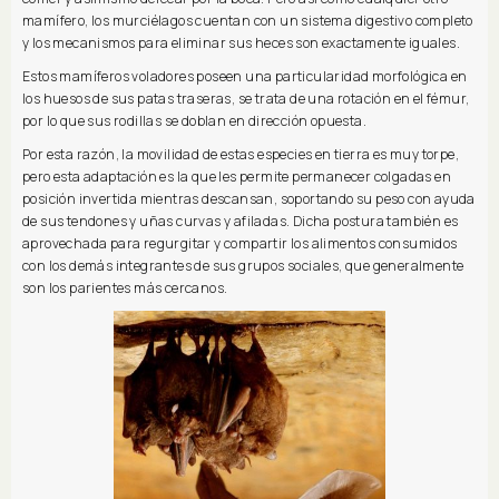
mamífero, los murciélagos cuentan con un sistema digestivo completo
y los mecanismos para eliminar sus heces son exactamente iguales.
Estos mamíferos voladores poseen una particularidad morfológica en
los huesos de sus patas traseras, se trata de una rotación en el fémur,
por lo que sus rodillas se doblan en dirección opuesta.
Por esta razón, la movilidad de estas especies en tierra es muy torpe,
pero esta adaptación es la que les permite permanecer colgadas en
posición invertida mientras descansan, soportando su peso con ayuda
de sus tendones y uñas curvas y afiladas. Dicha postura también es
aprovechada para regurgitar y compartir los alimentos consumidos
con los demás integrantes de sus grupos sociales, que generalmente
son los parientes más cercanos.