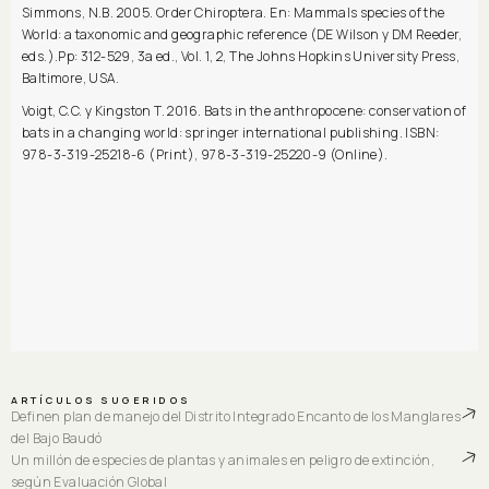
Simmons, N.B. 2005. Order Chiroptera. En: Mammals species of the
World: a taxonomic and geographic reference (DE Wilson y DM Reeder,
eds.).Pp: 312-529, 3a ed., Vol. 1, 2, The Johns Hopkins University Press,
Baltimore, USA.
Voigt, C.C. y Kingston T. 2016. Bats in the anthropocene: conservation of
bats in a changing world: springer international publishing. ISBN:
978-3-319-25218-6 (Print), 978-3-319-25220-9 (Online).
ARTÍCULOS SUGERIDOS
Definen plan de manejo del Distrito Integrado Encanto de los Manglares
del Bajo Baudó
Un millón de especies de plantas y animales en peligro de extinción,
según Evaluación Global