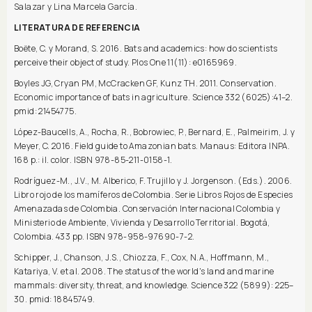
Salazar y Lina Marcela García.
LITERATURA DE REFERENCIA
Boëte, C. y Morand, S. 2016. Bats and academics: how do scientists
perceive their object of study. Plos One 11(11): e0165969.
Boyles JG, Cryan PM, McCracken GF, Kunz TH. 2011. Conservation.
Economic importance of bats in agriculture. Science 332 (6025):41–2.
pmid: 21454775.
López-Baucells, A., Rocha, R., Bobrowiec, P., Bernard, E., Palmeirim, J. y
Meyer, C. 2016. Field guide to Amazonian bats. Manaus: Editora INPA.
168 p.: il. color. ISBN 978-85-211-0158-1.
Rodríguez-M., J.V., M. Alberico, F. Trujillo y J. Jorgenson. (Eds.). 2006.
Libro rojo de los mamíferos de Colombia. Serie Libros Rojos de Especies
Amenazadas de Colombia. Conservación Internacional Colombia y
Ministerio de Ambiente, Vivienda y Desarrollo Territorial. Bogotá,
Colombia. 433 pp. ISBN 978-958-97690-7-2.
Schipper, J., Chanson, J.S., Chiozza, F., Cox, N.A., Hoffmann, M.,
Katariya, V. et al. 2008. The status of the world's land and marine
mammals: diversity, threat, and knowledge. Science 322 (5899): 225–
30. pmid: 18845749.