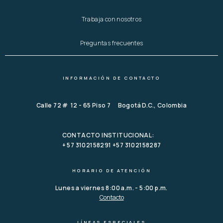
Trabaja con nosotros
Preguntas frecuentes
INFORMACIÓN DE CONTACTO
Calle 72 # 12 - 65 Piso 7 Bogotá D.C., Colombia
CONTACTO INSTITUCIONAL:
+ 57 3102158291 +57 3102158287
HORARIO DE ATENCIÓN
Lunes a viernes 8:00 a.m. - 5:00 p.m.
Contacto
LÍNEAS ESPECIALES