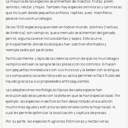
La mayoría de las especies se alimentan de insectos, frutas, polen,
semillas, néctar y hojas. También hay especies omnívoras y carnívoras
que incluyen desde pequeños anfibios, reptiles, aves, mamíferos,
peces e incluso murciélagos.
De las 1300 especies que existen en todo el mundo, solo tres (nativas
de América) son vampiros, que a menudo se alimentan del ganado,
perros, algunas aves e incluso dantas y sapos. Esto ocurre,
principalmente, donde los bosques han sido transformados y
reemplazados por pastizales.
Particularmente, y lejos de la creencia común de que los murciélagos
vampiros extraen la sangre de las presas con los colmillos, lo hacen
con pequeñas mordeduras con sus incisivos y la beben con la lengua.
Los compuestos característicos de su saliva permiten el fácil fluido del
líquido gracias a sus propiedades anticoagulantes.
Las adaptaciones morfológicas típicas de cada especie han
evolucionado de acuerdo con la dieta en que se han especializado. Por
ejemplo, las especies insectívoras han desarrollado una audición
mucho más aguda y estructuras adicionales como la hoja nasal, lo
cual les permite optimizar la localización y captura de presas.
Por su parte, las especies frugívoras,Polinívoras y nectarívoras